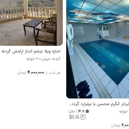
اجاره ویلا چشم انداز ارامش گردنه 
گردنه حیران
2 خوابه
۴٬۰۰۰٬۰۰۰
هر شب از
تومان
اجاره ویلا استخردار آبگرم محسن با بیلیارد گردنه حیران
4.8
(
1
نظر
)
۶٬۰۰
تومان