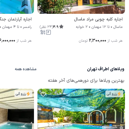
اجاره کلبه چوبی مراد ماسال
اجاره آپارتمان جنگ
4.9
(
34
نظر
)
ماسال
تا
12
مهمان
2 خوابه
رامسر
تا
4
مهمان
۶٬۰۰۰٬۰۰۰
۲٬۳۰۰٬۰۰۰
هر شب از
تومان
هر شب از
ویلاهای اطراف تهران
مشاهده همه
بهترین ویلاها برای دورهمی‌های آخر هفته
رزرو آنی
رزرو آنی