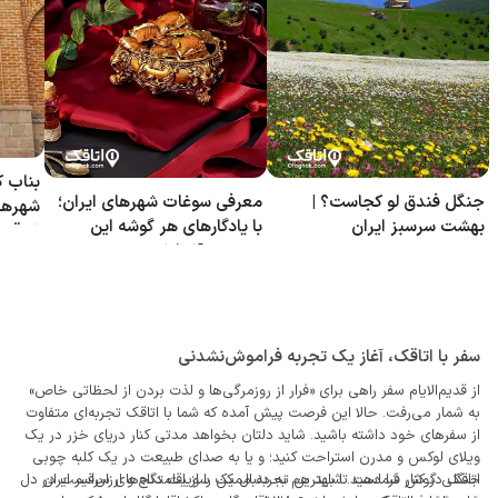
بناب ک
جنگل فندق لو کجاست؟ |
معرفی سوغات شهرهای ایران؛
شهرهای
بهشت سرسبز ایران
با یادگارهای هر گوشه این
شرقی
سرزمین آشنا شوید
سفر با اتاقک، آغاز یک تجربه فراموش‌نشدنی
از قدیم‌الایام سفر راهی برای «فرار از روزمرگی‌ها و لذت بردن از لحظاتی خاص»
به شمار می‌رفت. حالا این فرصت پیش آمده که شما با اتاقک تجربه‌ای متفاوت
از سفرهای خود داشته باشید. شاید دلتان بخواهد مدتی کنار دریای خزر در یک
ویلای لوکس و مدرن استراحت کنید؛ و یا به صدای طبیعت در یک کلبه چوبی
اتاقک در کنار شماست تا بهترین تجربه ممکن را از اقامتگاه‌های سراسر ایران
جنگلی گوش فرا دهید. شاید هم به دنبال یک سوییت دنج و ارزان‌قیمت در دل