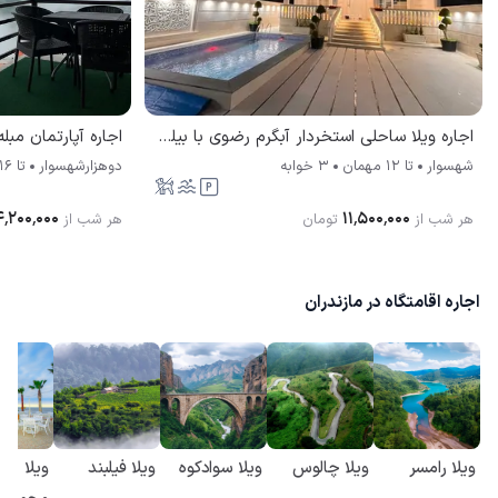
اجاره ویلا ساحلی استخردار آبگرم رضوی با بیلیارد شهسوار
اجاره آپارتمان مب
شهسوار
تا
12
مهمان
3 خوابه
دوهزارشهسوار
تا
16
۴٬۲۰۰٬۰۰۰
۱۱٬۵۰۰٬۰۰۰
هر شب از
تومان
هر شب از
اجاره اقامتگاه در مازندران
ویلا رامسر
ویلا چالوس
ویلا سوادکوه
ویلا فیلبند
ویلا