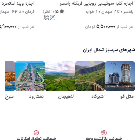
اجاره کلبه سوئیسی رویایی اربکله رامسر
اجاره ویلا استخرد
5
(
10
نظر
)
رامسر
تا
2
مهمان
1 خوابه
کردان
تا
144
مهمان
۵٬۹۰۰٬۰۰۰
۵٬۵۰۰٬۰۰۰
هر شب از
تومان
هر شب از
شهرهای سرسبز شمال ایران
متل قو
شیرگاه
لاهیجان
نشتارود
سرخ رو
ضمانت بازگشت وجه
ضمانت تطابق امکانات