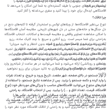
برای شما فراهم کند. بیش از ۳۸۰۰۰ اقامتگاه در کشورهای ایران، ترکیه،
شهر باشید. اتاقک، برای هر نوع سلیقه و بودجه‌ای، اقامتگاهی مناسب را
پیشنهاد می‌دهد.
ارمنستان و افریقای جنوبی با طیف گسترده‌ای به شما این امکان را می‌دهد تا
اقامتگاهی ایده‌آل برای خود را پیدا کنید و سفری بی‌دغدغه را آغاز کنید.
چرا اتاقک؟
تنوع بی‌نظیر اقامتگاه‌ها: از ویلاهای لوکس و استخردار گرفته تا کلبه‌های دنج در
دل جنگل‌ها و خانه‌های سنتی در دل شهرهای تاریخی. مقایسه آسان اقامتگاه‌ها:
با امکان مشاهده تصاویر واقعی و مقایسه قیمت‌ها و امکانات، انتخاب اقامتگاه
به‌راحتی برای شما میسر است. رزرو آنلاین و سریع: با چند کلیک ساده، رزرو
یک تجربه‌ بی‌نظیر از اقامتگاه‌های پرایم و شبانه
آنلاین را انجام دهید و سفر خود را شروع کنید. بدون انتظار و تایید میزبان!
اگر به دنبال اقامتگاهی با کیفیت بالا و دسترسی آسان هستید، اتاقک با
پشتیبانی 24 ساعته: تیم پشتیبانی ما همیشه در کنار شماست تا بهترین تجربه
را از اقامتتان در اتاقک داشته باشید. شرایط ویژه برای اقامتگاه‌های پرایم‌:‌
اقامتگاه‌های پرایم و شبانه بهترین گزینه برای شماست. در اقامتگاه‌های پرایم،
اقامتگاه‌های پرایم شامل پک بهداشتی، آنی بودن، و کیفیت بالا در تمامی
علاوه بر استانداردهای بهداشتی، یک پک کامل بهداشتی (شامپو، صابون،
خدمات.
روتختی و روبالشی) ارائه می‌شود و شما می‌توانید در هر ساعت از شبانه‌روز وارد
چطور اقامتگاه دلخواهتان را پیدا کنید؟
اقامتگاه شوید. در اقامتگاه‌های پرایم نیازی به تائید میزبان برای رزرو نخواهید
داشت.
از نوار جستجو در بالای صفحه، شهر مقصد، تاریخ ورود و خروج، و تعداد نفرات
را وارد کرده و دکمه جستجو را بزنید. پس از مشاهده نتایج جستجو، با استفاده از
فیلترهای متنوع می‌توانید اقامتگاه‌های مناسب با ویژگی‌های موردنظر خود (نوع
اقامتگاه، قیمت، تعداد اتاق و ...) را بیابید. پس از انتخاب اقامتگاه، به راحتی
وارد صفحه پروفایل آن شوید، نظرات مسافران قبلی را بخوانید، عکس‌ها را
اتاقک با همکاری نزدیک با میزبان‌ها، تمام تلاش خود را می‌کند تا شما از
ببینید، و در نهایت با چند کلیک، رزرو خود را تکمیل کنید. در اتاقک، همیشه یک
اقامتتان بیشترین لذت را ببرید و با آسایش به مقصد سفر خود برسید. همین
اقامتگاه عالی منتظر شماست!
حالا سفر خود را برنامه‌ریزی کنید و به راحتی از اتاقک اقامتگاه مورد نظر خود را