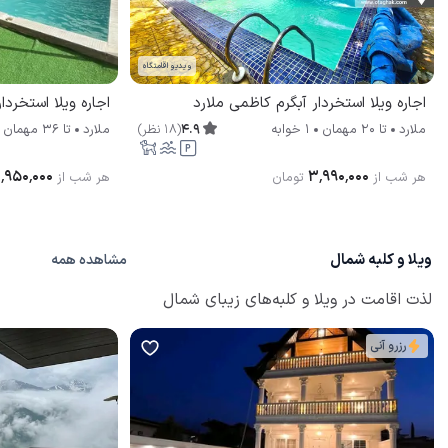
ویدیو اقامتگاه
اجاره ویلا استخردار آبگرم کاظمی ملارد
اجاره ویلا استخردا
4.9
(
18
نظر
)
ملارد
تا
20
مهمان
1 خوابه
ملارد
تا
36
مهمان
٬۹۵۰٬۰۰۰
۳٬۹۹۰٬۰۰۰
هر شب از
تومان
هر شب از
ویلا و کلبه شمال
مشاهده همه
لذت اقامت در ویلا و کلبه‌های زیبای شمال
رزرو آنی