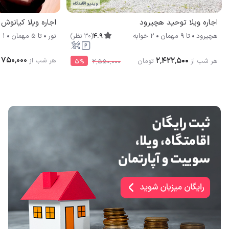
ویدیو اقامتگاه
اجاره ویلا توحید هچیرود
اجاره ویلا کیانوش (2) نو
4.9
(
30
نظر
)
هچیرود
تا
9
مهمان
2 خوابه
نور
تا
5
مهمان
1 خوابه
۷۵۰٬۰۰۰
۲٬۴۲۲٬۵۰۰
هر شب از
هر شب از
تومان
5
%
۲٬۵۵۰٬۰۰۰