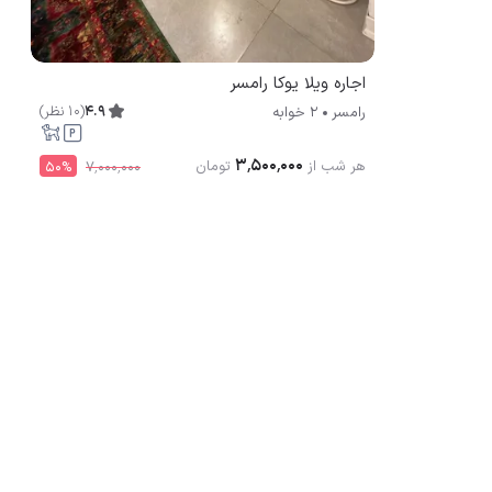
اجاره ویلا یوکا رامسر
4.9
(
10
نظر
)
رامسر
2 خوابه
۳٬۵۰۰٬۰۰۰
هر شب از
تومان
50
%
۷٬۰۰۰٬۰۰۰