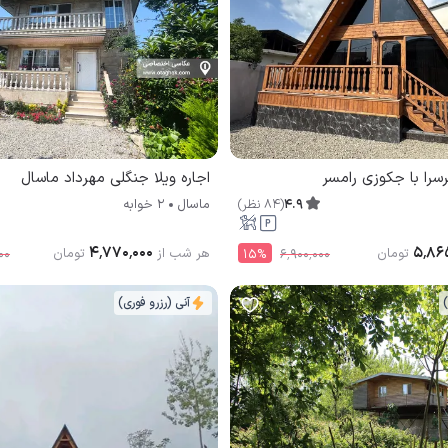
رسرا با جکوزی رامسر
اجاره ویلا جنگلی مهرداد ماسال
4.9
(
84
نظر
)
ماسال
2 خوابه
۴٬۷۷۰٬۰۰۰
۵٬۸۶
تومان
هر شب از
تومان
۰۰
15
%
۶٬۹۰۰٬۰۰۰
)
آنی (رزرو فوری)