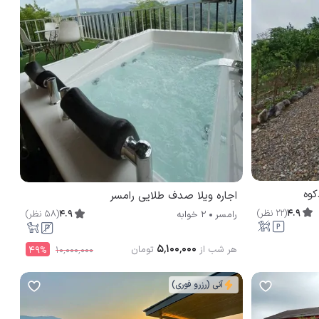
کوه
اجاره ویلا صدف طلایی رامسر
4.9
(
22
نظر
)
4.9
(
58
نظر
)
رامسر
2 خوابه
۵٬۱۰۰٬۰۰۰
هر شب از
تومان
49
%
۱۰٬۰۰۰٬۰۰۰
آنی (رزرو فوری)