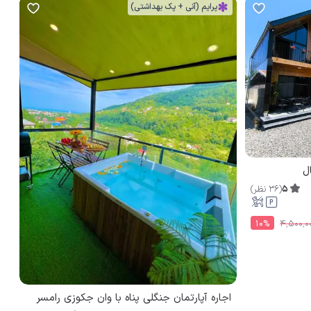
پرایم (آنی + پک بهداشتی)
ل
5
(
36
نظر
)
10
%
۴٬۵۰۰٬۰
اجاره آپارتمان جنگلی پناه با وان جکوزی رامسر