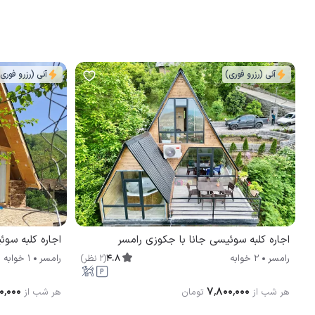
آنی (رزرو فوری)
آنی (رزرو فوری
اجاره کلبه سوئیسی جانا با جکوزی رامسر
4.8
(
2
نظر
)
رامسر
2 خوابه
رامسر
1 خوابه
۰٬۰۰۰
۷٬۸۰۰٬۰۰۰
هر شب از
تومان
هر شب از