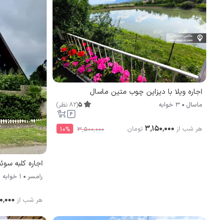
اجاره ویلا با دیزاین چوب متین ماسال
5
(
82
نظر
)
ماسال
3 خوابه
۳٬۱۵۰٬۰۰۰
هر شب از
تومان
10
%
۳٬۵۰۰٬۰۰۰
اجاره کلبه سوئ
رامسر
1 خوابه
۰٬۰۰۰
هر شب از