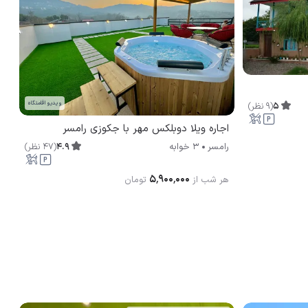
ویدیو اقامتگاه
5
(
9
نظر
)
اجاره ویلا دوبلکس مهر با جکوزی رامسر
4.9
(
47
نظر
)
رامسر
3 خوابه
۵٬۹۰۰٬۰۰۰
هر شب از
تومان