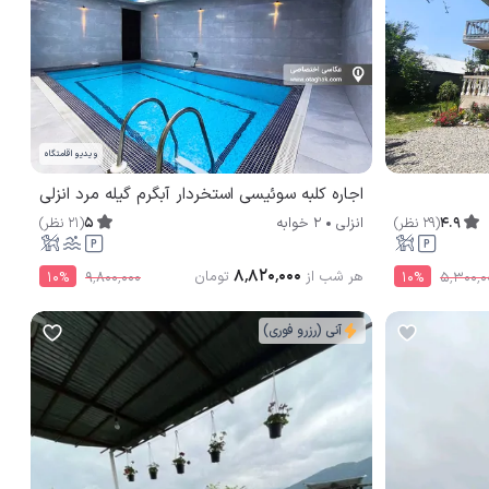
ویدیو اقامتگاه
اجاره کلبه سوئیسی استخردار آبگرم گیله مرد انزلی
4.9
(
29
نظر
)
5
(
21
نظر
)
انزلی
2 خوابه
۸٬۸۲۰٬۰۰۰
هر شب از
تومان
10
%
۹٬۸۰۰٬۰۰۰
10
%
۵٬۳۰۰٬۰
آنی (رزرو فوری)