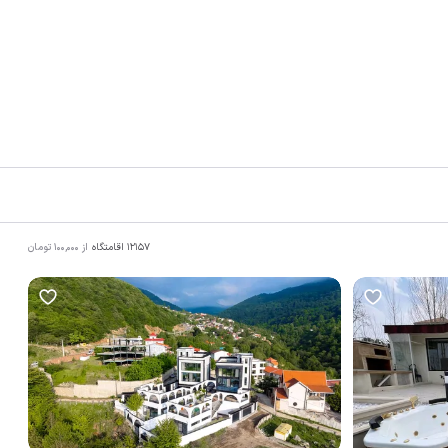
12157
اقامتگاه
از
100,000
تومان