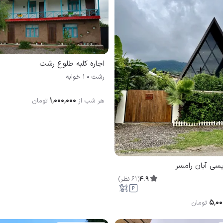
اجاره کلبه طلوع رشت
رشت
1 خوابه
۱٬۰۰۰٬۰۰۰
هر شب از
تومان
یسی آبان رامسر
4.9
(
61
نظر
)
۵٬۰۰
تومان