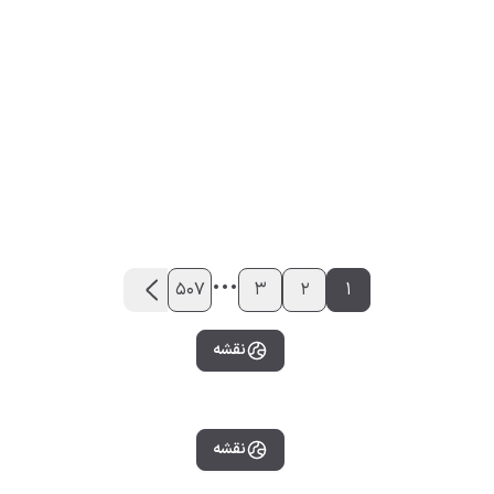
...
507
3
2
1
نقشه
نقشه