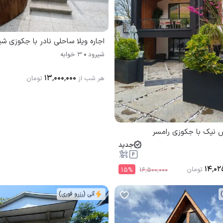
اجاره ویلا ساحلی نادر با جکوزی شی
شیرود
3 خوابه
۱۳٬۰۰۰٬۰۰۰
هر شب از
تومان
کس نیک با جکوزی رامسر
جدید
۱۴٬۰۲
تومان
15
%
۱۶٬۵۰۰٬۰۰۰
)
آنی (رزرو فوری)