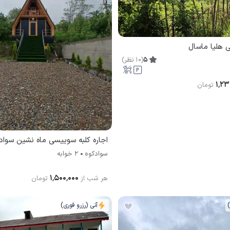
ی هلیا ماسال
5
(
10
نظر
)
۱٬۲۳
تومان
اجاره کلبه سوییسی ماه نشین سواد
سوادکوه
2 خوابه
۱٬۵۰۰٬۰۰۰
هر شب از
تومان
)
آنی (رزرو فوری)