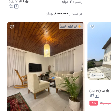
4.9
(
71
نظر
)
رامسر
2 خوابه
۶٬۰۰۰٬۰۰۰
هر شب از
تومان
آنی (رزرو فوری)
ویدیو اقامتگاه
4.8
(
31
نظر
)
5
%
۱۲٬۰۰۰٬۰