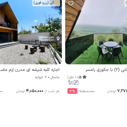
)
آنی (رزرو فوری)
وزی رامسر
اجاره کلبه شیشه ای مدرن اِرَم ماسا
5
(
10
نظر
)
ماسال
2 خوابه
۴٬۰۵۰٬۰۰۰
۷٬۲۷
تومان
هر شب از
تومان
۰۰
3
%
۷٬۵۰۰٬۰۰۰