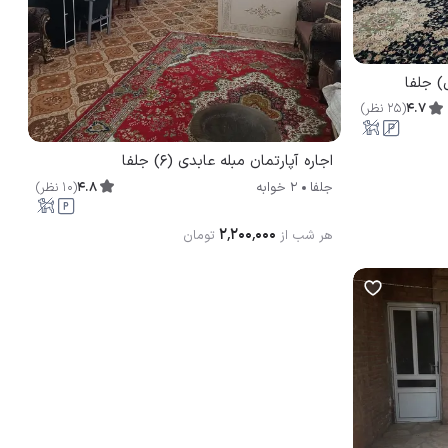
) جلفا
4.7
(
25
نظر
)
اجاره آپارتمان مبله عابدی (6) جلفا
4.8
(
10
نظر
)
جلفا
2 خوابه
۲٬۲۰۰٬۰۰۰
هر شب از
تومان