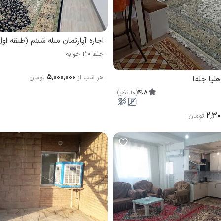
اجاره آپارتمان مبله شبنم (طبقه اول
جلفا
2 خوابه
۵٬۰۰۰٬۰۰۰
هر شب از
تومان
هلیا جلفا
4.8
(
10
نظر
)
۲٬۳۰
تومان