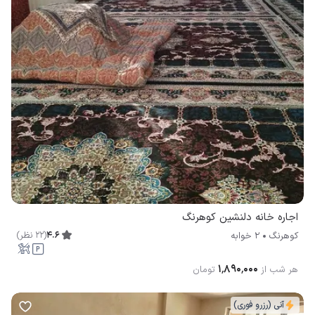
اجاره خانه دلنشین کوهرنگ
4.6
(
22
نظر
)
کوهرنگ
2 خوابه
۱٬۸۹۰٬۰۰۰
هر شب از
تومان
آنی (رزرو فوری)