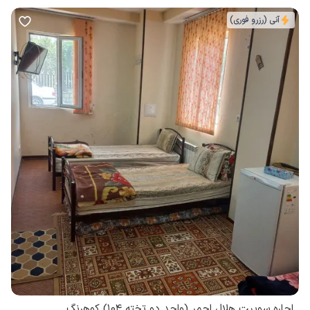
آنی (رزرو فوری)
اجاره سوییت هلال احمر (واحد دو تخته 104) کوهرنگ