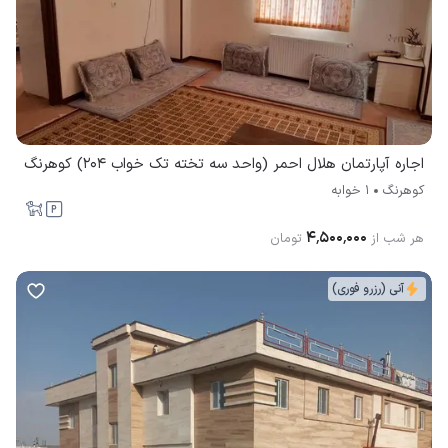
اجاره آپارتمان هلال احمر (واحد سه تخته تک خواب 204) کوهرنگ
کوهرنگ
1 خوابه
۴٬۵۰۰٬۰۰۰
هر شب از
تومان
آنی (رزرو فوری)