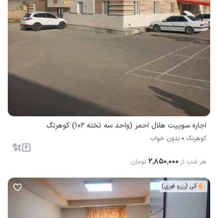
اجاره سوییت هلال احمر (واحد سه تخته 102) کوهرنگ
کوهرنگ
بدون خواب
۲٬۸۵۰٬۰۰۰
هر شب از
تومان
آنی (رزرو فوری)