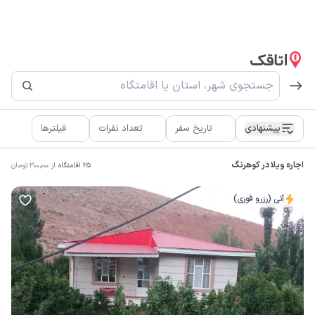
پیشنهادی
تاریخ سفر
تعداد نفرات
فیلترها
اجاره ویلا در کوهرنگ
25
اقامتگاه
از
300,000
تومان
آنی (رزرو فوری)