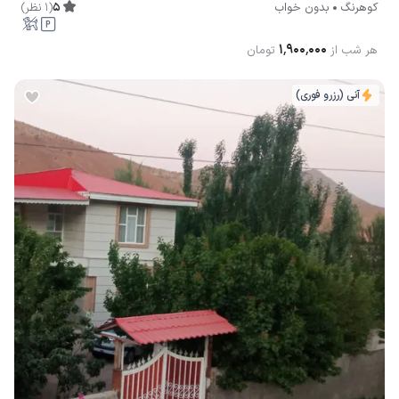
5
(
1
نظر
)
کوهرنگ
بدون خواب
۱٬۹۰۰٬۰۰۰
هر شب از
تومان
آنی (رزرو فوری)