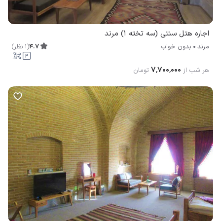
اجاره هتل سنتی (سه تخته 1) مرند
4.7
(
1
نظر
)
مرند
بدون خواب
۷٬۷۰۰٬۰۰۰
هر شب از
تومان