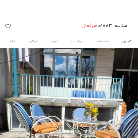
شناسه:
101883
غیرفعال
تصاویر
مشخصات
موقعیت
تقویم
قوانین
نظرات