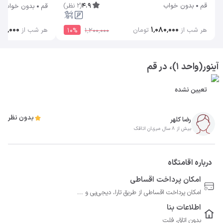
4.9
(
2
نظر
)
قم
بدون خواب
قم
بدون خواب
۵۰٬۰۰۰
۱٬۰۸۰٬۰۰۰
هر شب از
هر شب از
تومان
10
%
۱٬۲۰۰٬۰۰۰
آینور(واحد 1)، در قم
تعیین نشده
بدون نظر
رضا کلهر
بیش از 8 سال میزبان اتاقک
درباره اقامتگاه
امکان پرداخت اقساطی
امکان پرداخت اقساطی از طریق تارا، دیجی‌پی و ...
اطلاعات بنا
بدون اتاق، فلت