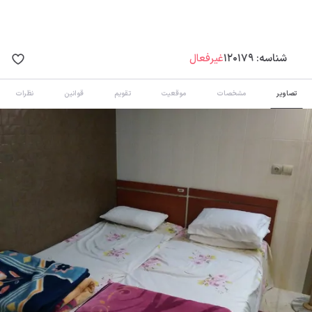
شناسه:
120179
غیرفعال
تصاویر
مشخصات
موقعیت
تقویم
قوانین
نظرات