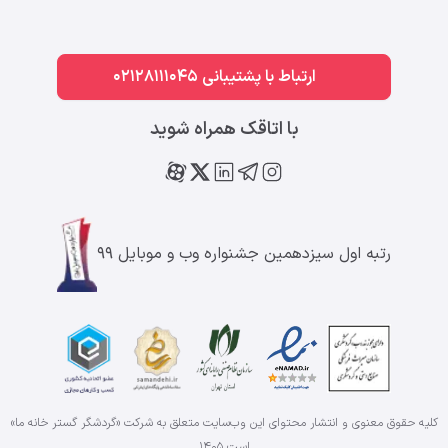
ارتباط با پشتیبانی 02128111045
با اتاقک همراه شوید
رتبه اول سیزدهمین جشنواره وب و موبایل ۹۹
کلیه حقوق معنوی و انتشار محتوای این وب‌سایت متعلق به شرکت «گردشگر گستر خانه ما»
است
۱۴۰۵