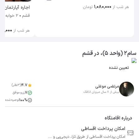
۱٬۰۸۰٬۰۰۰
هر شب از
تومان
اجاره آپارتمان م
قشم
2 خوابه
۲۰۰٬۰۰۰
هر شب از
سام2 (واحد 5)، در قشم
تعیین نشده
4.7
(3نظر)
مرتضی موغلی
7
بیش از 8 سال میزبان اتاقک
رزرو موفق
100%
توصیه شده
درباره اقامتگاه
امکان پرداخت اقساطی
امکان پرداخت اقساطی از طریق تارا، دیجی‌پی و ...