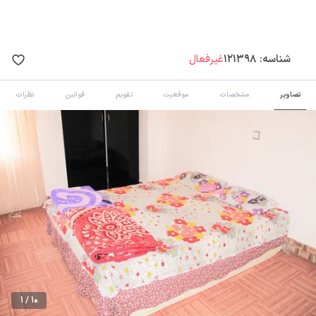
شناسه:
121398
غیرفعال
تصاویر
مشخصات
موقعیت
تقویم
قوانین
نظرات
1 / 10