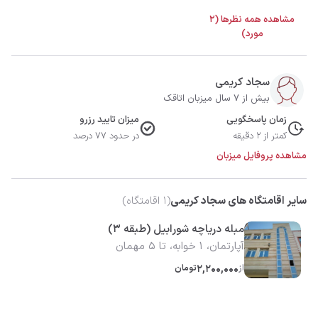
مشاهده همه نظرها (2
مورد)
سجاد کریمی
بیش از 7 سال میزبان اتاقک
زمان پاسخگویی
میزان تایید رزرو
کمتر از 2 دقیقه
در حدود 77 درصد
مشاهده پروفایل میزبان
سایر اقامتگاه های سجاد کریمی
(
1
اقامتگاه)
مبله دریاچه شورابیل (طبقه 3)
آپارتمان، 1 خوابه، تا 5 مهمان
از
2,200,000
تومان