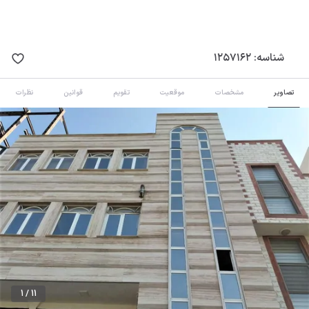
شناسه:
1257162
تصاویر
مشخصات
موقعیت
تقویم
قوانین
نظرات
1 / 11