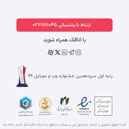
ارتباط با پشتیبانی 02128111045
با اتاقک همراه شوید
رتبه اول سیزدهمین جشنواره وب و موبایل ۹۹
کلیه حقوق معنوی و انتشار محتوای این وب‌سایت متعلق به شرکت «گردشگر گستر خانه ما»