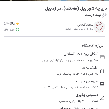
دریاچه شورابیل (همکف)، در اردبیل
نیمه دربست
4.0
(2نظر)
سجاد کریمی
11
بیش از 7 سال میزبان اتاقک
رزرو موفق
درباره اقامتگاه
امکان پرداخت اقساطی
امکان پرداخت اقساطی از طریق تارا، دیجی‌پی و ...
اطلاعات بنا
75 متر، 1 اتاق، فلت، پارکینگ روباز
سرویس خواب
1 تخت دو نفره، 2 سرویس خواب کامل، 3 پتو
دسترس پذیری
همکف، 1 تا 3 پله، بدون آسانسور
سرویس بهداشتی و حمام