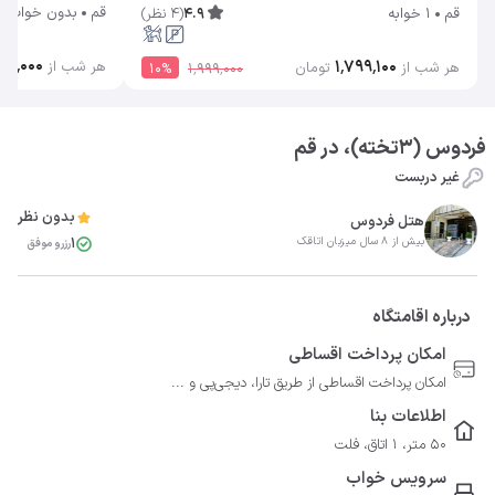
قم
بدون خواب
4.9
(
4
نظر
)
قم
1 خوابه
۰۰٬۰۰۰
۱٬۷۹۹٬۱۰۰
هر شب از
هر شب از
تومان
10
%
۱٬۹۹۹٬۰۰۰
فردوس (3تخته)، در قم
غیر دربست
بدون نظر
هتل فردوس
1
بیش از 8 سال میزبان اتاقک
رزرو موفق
درباره اقامتگاه
امکان پرداخت اقساطی
امکان پرداخت اقساطی از طریق تارا، دیجی‌پی و ...
اطلاعات بنا
50 متر، 1 اتاق، فلت
سرویس خواب