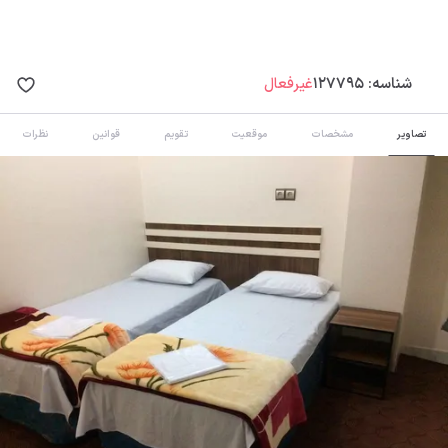
شناسه:
127795
غیرفعال
تصاویر
مشخصات
موقعیت
تقویم
قوانین
نظرات