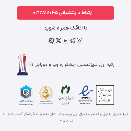
ارتباط با پشتیبانی 02128111045
با اتاقک همراه شوید
رتبه اول سیزدهمین جشنواره وب و موبایل ۹۹
کلیه حقوق معنوی و انتشار محتوای این وب‌سایت متعلق به شرکت «گردشگر گستر خانه ما»
است
۱۴۰۵