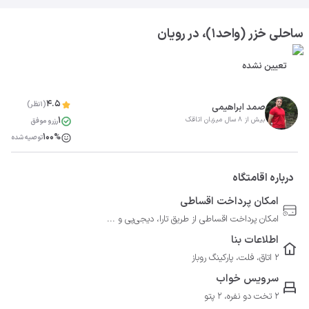
ساحلی خزر (واحد1)، در رویان
تعیین نشده
4.5
(1نظر)
صمد ابراهیمی
1
بیش از 8 سال میزبان اتاقک
رزرو موفق
100%
توصیه شده
درباره اقامتگاه
امکان پرداخت اقساطی
امکان پرداخت اقساطی از طریق تارا، دیجی‌پی و ...
اطلاعات بنا
2 اتاق، فلت، پارکینگ روباز
سرویس خواب
2 تخت دو نفره، 2 پتو