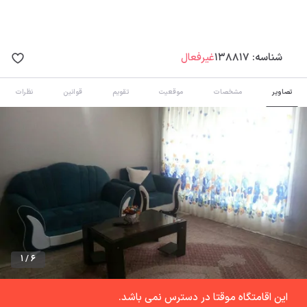
شناسه:
138817
غیرفعال
تصاویر
مشخصات
موقعیت
تقویم
قوانین
نظرات
1 / 6
این اقامتگاه موقتا در دسترس نمی باشد.