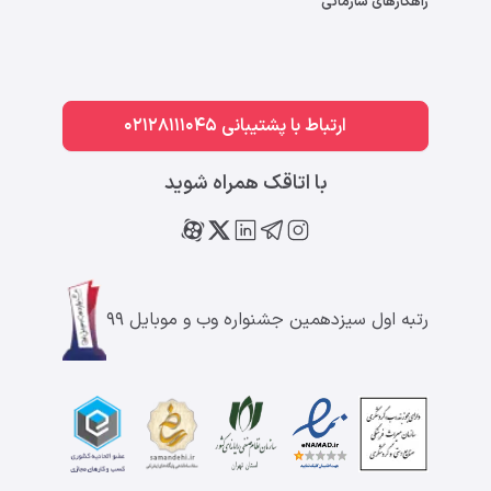
راهکارهای سازمانی
ارتباط با پشتیبانی 02128111045
با اتاقک همراه شوید
رتبه اول سیزدهمین جشنواره وب و موبایل ۹۹