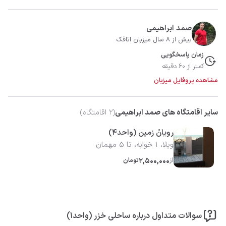
صمد ابراهیمی
بیش از 8 سال میزبان اتاقک
زمان پاسخگویی
کمتر از 60 دقیقه
مشاهده پروفایل میزبان
سایر اقامتگاه های صمد ابراهیمی
(
2
اقامتگاه)
رویانْ زمین (واحد4)
ویلا، 1 خوابه، تا 5 مهمان
از
2,500,000
تومان
سوالات متداول درباره ساحلی خزر (واحد1)