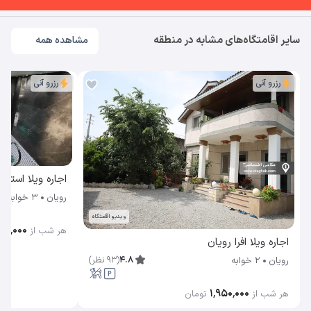
سایر اقامتگاه‌های مشابه در منطقه
مشاهده همه
رزرو آنی
رزرو آنی
اجاره ویلا استخر
رویان
3 خوابه
ویدیو اقامتگاه
۵۰٬۰۰۰
هر شب از
اجاره ویلا افرا رویان
4.8
(
93
نظر
)
رویان
2 خوابه
۱٬۹۵۰٬۰۰۰
هر شب از
تومان