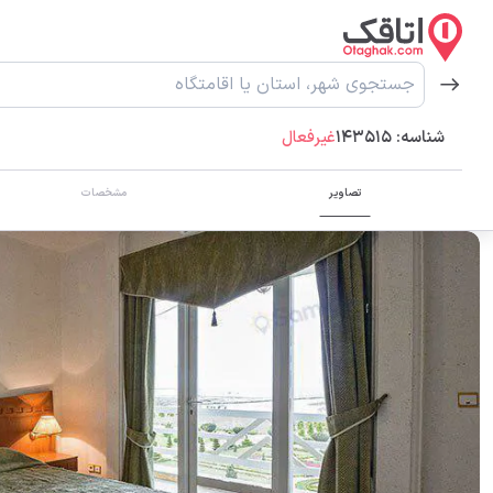
شناسه:
143515
غیرفعال
تصاویر
مشخصات