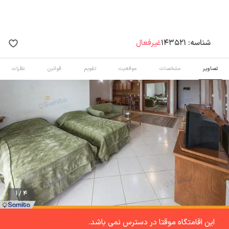
شناسه:
143521
غیرفعال
تصاویر
مشخصات
موقعیت
تقویم
قوانین
نظرات
1 / 4
این اقامتگاه موقتا در دسترس نمی باشد.