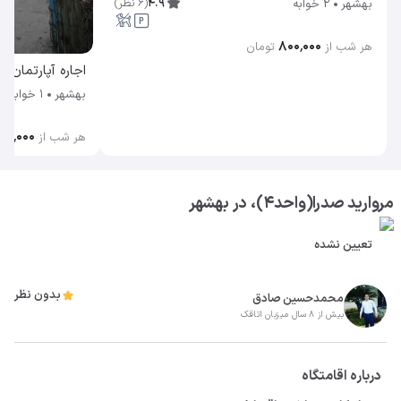
4.9
(
6
نظر
)
بهشهر
2 خوابه
۸۰۰٬۰۰۰
هر شب از
تومان
اجاره آپارتمان 
بهشهر
1 خوابه
۰۰٬۰۰۰
هر شب از
مروارید صدرا(واحد4)، در بهشهر
تعیین نشده
بدون نظر
محمدحسین صادق
بیش از 8 سال میزبان اتاقک
درباره اقامتگاه