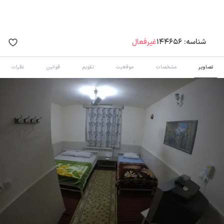
شناسه:
144656
غیرفعال
تصاویر
مشخصات
موقعیت
تقویم
قوانین
نظرات