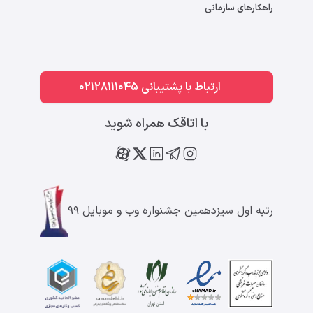
راهکارهای سازمانی
ارتباط با پشتیبانی 02128111045
با اتاقک همراه شوید
رتبه اول سیزدهمین جشنواره وب و موبایل ۹۹