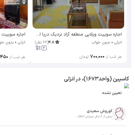
اجاره سوییت ویلایی منطقه آزاد نزدیک دریا انزلی
اجاره سوییت س
4.8
(
66
نظر
)
انزلی
بدون خواب
انزلی
بدون خو
۷۰۰٬۰۰۰
٬۴۵۰
هر شب از
تومان
هر شب از
کاسپین (واحد۱۶۷۳)، در انزلی
تعیین نشده
کوروش سعیدی
بیش از 8 سال میزبان اتاقک