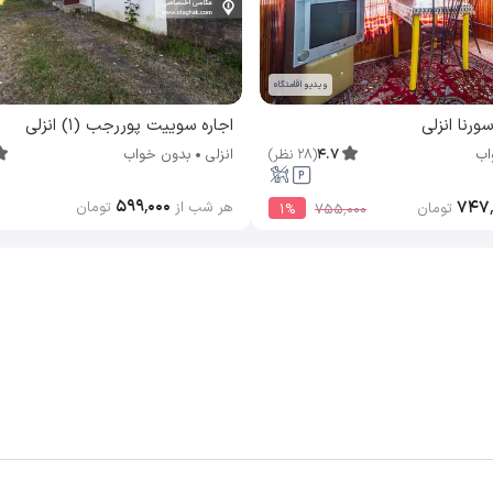
ویدیو اقامتگاه
ورنا انزلی
اجاره سوییت پوررجب (1) انزلی
4.7
(
28
نظر
)
اب
انزلی
بدون خواب
۵۹۹٬۰۰۰
۷۴۷
هر شب از
تومان
تومان
1
%
۷۵۵٬۰۰۰