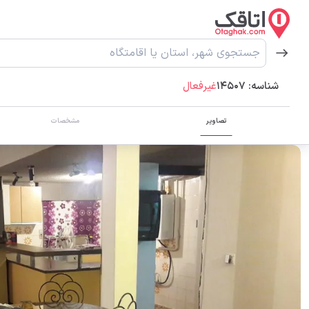
شناسه:
14507
غیرفعال
تصاویر
مشخصات