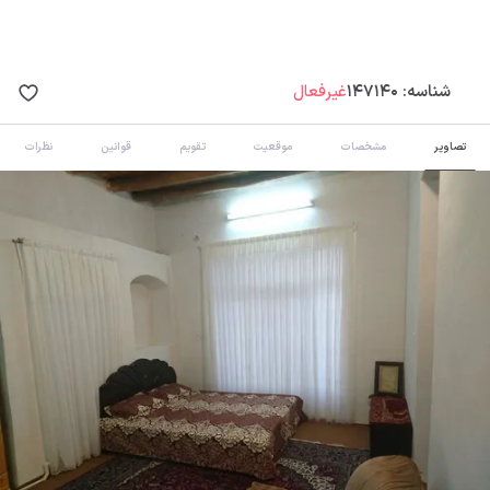
شناسه:
147140
غیرفعال
تصاویر
مشخصات
موقعیت
تقویم
قوانین
نظرات