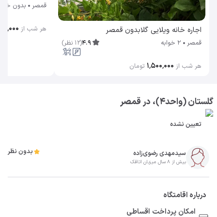
قمصر
بدون خوا
۰۰٬۰۰۰
هر شب از
اجاره خانه ویلایی گلابدون قمصر
4.9
(
12
نظر
)
قمصر
2 خوابه
۱٬۵۰۰٬۰۰۰
هر شب از
تومان
گلستان (واحد4)، در قمصر
تعیین نشده
بدون نظر
سیدمهدی رضوی‌زاده
بیش از 8 سال میزبان اتاقک
درباره اقامتگاه
امکان پرداخت اقساطی