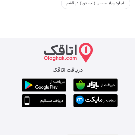
اجاره ویلا ساحلی (لب دریا) در قشم
دریافت اتاقک