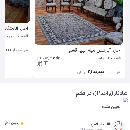
قشم
بدون خواب
۰۰٬۰۰۰
اجاره آپارتمان مبله الهیه قشم
هر شب از
4.6
(
16
نظر
)
قشم
2 خوابه
۲٬۲۰۰٬۰۰۰
هر شب از
تومان
شادناز (واحد11)، در قشم
تعیین نشده
بدون نظر
طالب اسلامی
بیش از 8 سال میزبان اتاقک