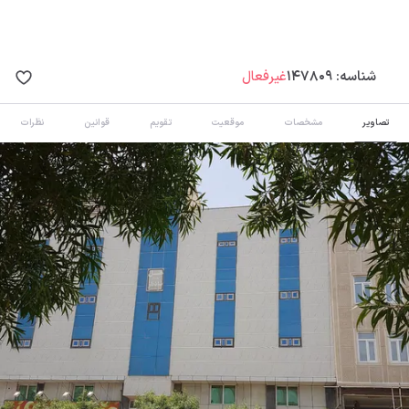
شناسه:
147809
غیرفعال
تصاویر
مشخصات
موقعیت
تقویم
قوانین
نظرات