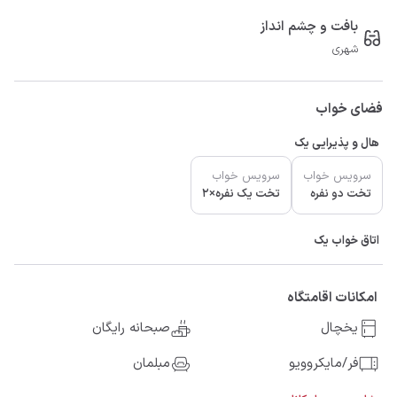
بافت و چشم انداز
شهری
فضای خواب
هال و پذیرایی یک
سرویس خواب
سرویس خواب
تخت دو نفره
تخت یک نفره×2
اتاق خواب یک
امکانات اقامتگاه
یخچال
صبحانه رایگان
فر/مایکروویو
مبلمان