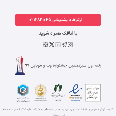
ارتباط با پشتیبانی 02128111045
با اتاقک همراه شوید
رتبه اول سیزدهمین جشنواره وب و موبایل ۹۹
کلیه حقوق معنوی و انتشار محتوای این وب‌سایت متعلق به شرکت «گردشگر گستر خانه ما»
است
۱۴۰۵