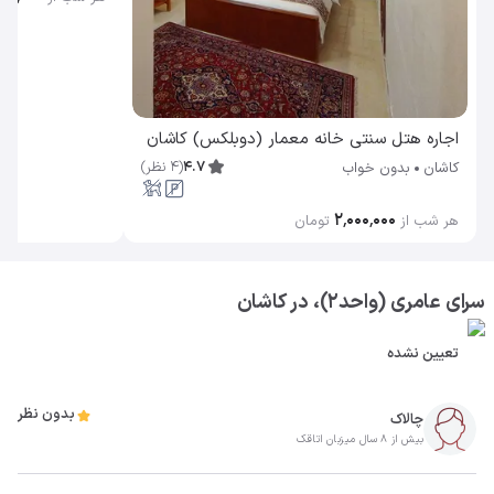
اجاره هتل سنتی خانه معمار (دوبلکس) کاشان
4.7
(
4
نظر
)
کاشان
بدون خواب
۲٬۰۰۰٬۰۰۰
هر شب از
تومان
سرای عامری (واحد2)، در کاشان
تعیین نشده
بدون نظر
چالاک
بیش از 8 سال میزبان اتاقک