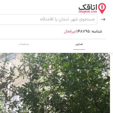
شناسه:
148795
غیرفعال
تصاویر
مشخصات