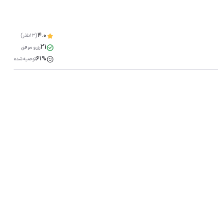
4.0
(13نظر)
21
رزرو موفق
61%
توصیه شده