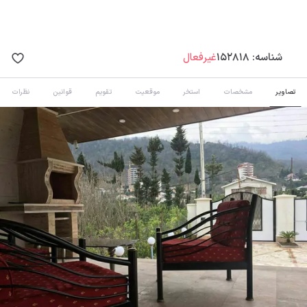
شناسه:
152818
غیرفعال
تصاویر
مشخصات
استخر
موقعیت
تقویم
قوانین
نظرات