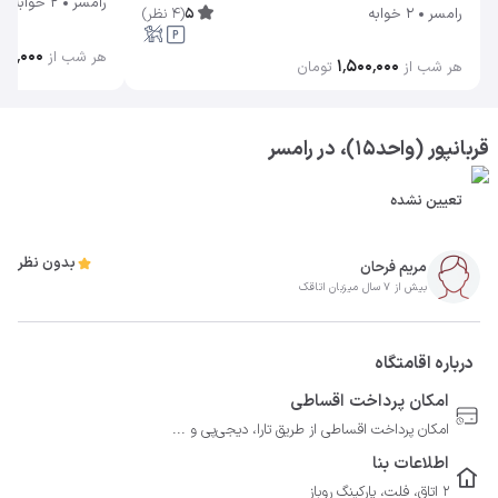
رامسر
2 خوابه
5
(
4
نظر
)
رامسر
2 خوابه
۶۰۰٬۰۰۰
هر شب از
۱٬۵۰۰٬۰۰۰
هر شب از
تومان
قربانپور (واحد15)، در رامسر
تعیین نشده
بدون نظر
مریم فرحان
بیش از 7 سال میزبان اتاقک
درباره اقامتگاه
امکان پرداخت اقساطی
امکان پرداخت اقساطی از طریق تارا، دیجی‌پی و ...
اطلاعات بنا
2 اتاق، فلت، پارکینگ روباز