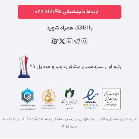
ارتباط با پشتیبانی 02128111045
با اتاقک همراه شوید
رتبه اول سیزدهمین جشنواره وب و موبایل ۹۹
کلیه حقوق معنوی و انتشار محتوای این وب‌سایت متعلق به شرکت «گردشگر گستر خانه ما»
است
۱۴۰۵