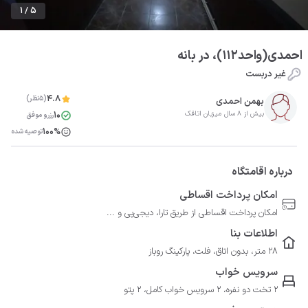
1 / 5
احمدی(واحد112)، در بانه
غیر دربست
4.8
(5نظر)
بهمن احمدی
10
بیش از 8 سال میزبان اتاقک
رزرو موفق
100%
توصیه شده
درباره اقامتگاه
امکان پرداخت اقساطی
امکان پرداخت اقساطی از طریق تارا، دیجی‌پی و ...
اطلاعات بنا
28 متر، بدون اتاق، فلت، پارکینگ روباز
سرویس خواب
2 تخت دو نفره، 2 سرویس خواب کامل، 2 پتو