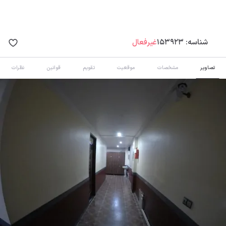
شناسه:
153923
غیرفعال
تصاویر
مشخصات
موقعیت
تقویم
قوانین
نظرات