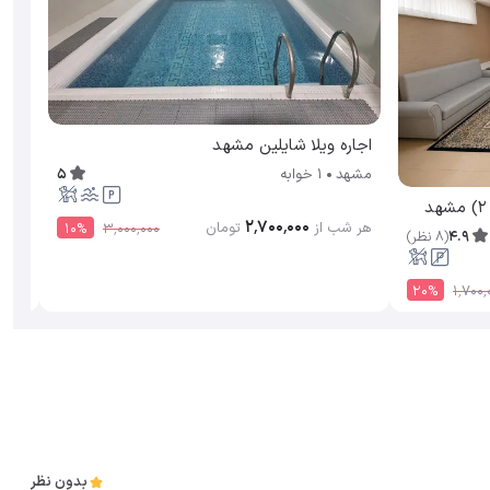
اجاره ویلا شایلین مشهد
اجاره
5
مشهد
1 خوابه
مشه
۲٬۷۰۰٬۰۰۰
هر شب از
تومان
10
%
۳٬۰۰۰٬۰۰۰
4.9
(
8
نظر
)
هر ش
20
%
۱٬۷۰۰٬
بدون نظر