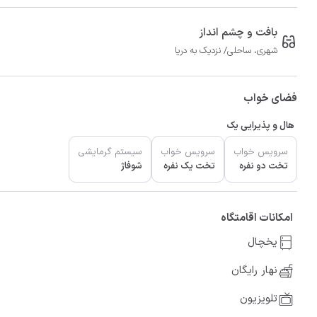
بافت و چشم انداز
شهری، ساحلی/ نزدیک به دریا
فضای خواب
هال و پذیرایی یک
سرویس خواب
سرویس خواب
سیستم گرمایشی
تخت دو نفره
تخت یک نفره
شوفاژ
امکانات اقامتگاه
یخچال
نهار رایگان
تلویزیون