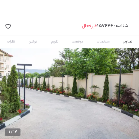
شناسه:
157646
غیرفعال
تصاویر
مشخصات
موقعیت
تقویم
قوانین
نظرات
1 / 14