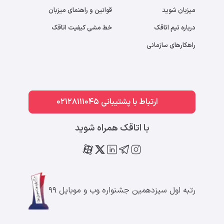
میزبان شوید
قوانین و راهنمای میزبان
درباره تیم اتاقک
خط مشی کیفیت اتاقک
راهکارهای سازمانی
ارتباط با پشتیبانی 02128111045
با اتاقک همراه شوید
رتبه اول سیزدهمین جشنواره وب و موبایل ۹۹