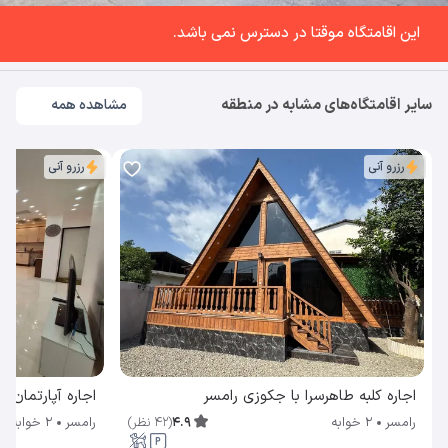
این اقامتگاه موقتا در دسترس نمی باشد.
سایر اقامتگاه‌های مشابه در منطقه
مشاهده همه
رزرو آنی
رزرو آنی
اجاره کلبه طاهرسرا با جکوزی رامسر
اجاره آپارتمان م
4.9
(
42
نظر
)
رامسر
2 خوابه
رامسر
2 خوابه