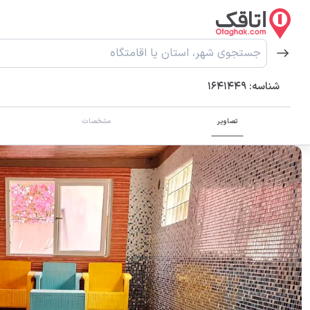
شناسه:
1641449
تصاویر
مشخصات