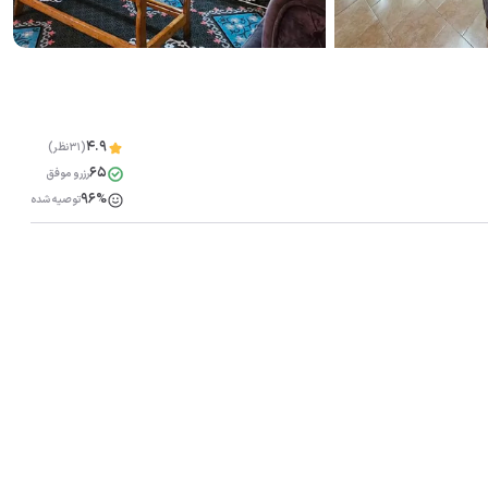
4.9
(31نظر)
65
رزرو موفق
96%
توصیه شده
مشاهده همه تصاویر(
17
)