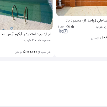
واحد 11) محمودآباد
5
(
10
نظر
)
ن خواب
اجاره ویلا استخردار آبگرم آراس محم
۱٬۶۸
تومان
محمودآباد
3 خوابه
۵٬۰۰۰٬۰۰۰
هر شب از
تومان