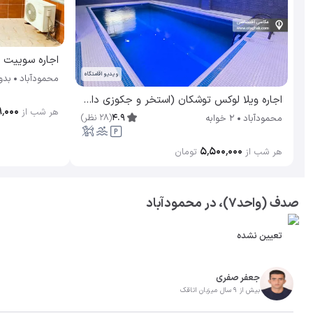
اجاره سوییت ساحلی (
ویدیو اقامتگاه
محمودآباد
بدو
اجاره ویلا لوکس توشکان (استخر و جکوزی دار) محمودآباد
۹٬۰۰۰
هر شب از
4.9
(
28
نظر
)
محمودآباد
2 خوابه
۵٬۵۰۰٬۰۰۰
هر شب از
تومان
صدف (واحد۷)، در محمودآباد
تعیین نشده
جعفر صفری
بیش از 9 سال میزبان اتاقک