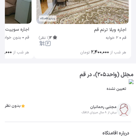
ویدیو اقامتگاه
اجاره سوییت روح الل
اجاره ویلا ترنم قم
قم
بدون خواب
2
(
1
نظر
)
قم
2 خوابه
۲٬۴۰۰٬۰۰۰
۰۸۰٬۰۰۰
هر شب از
تومان
هر شب از
مجلل (واحد۲۰۵)، در قم
تعیین نشده
بدون نظر
مجتبی رحمانیان
بیش از 8 سال میزبان اتاقک
درباره اقامتگاه