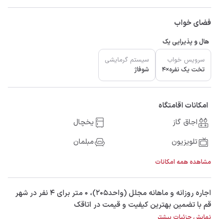
فضای خواب
هال و پذیرایی یک
سرویس خواب
سیستم گرمایشی
تخت یک نفره×4
شوفاژ
امکانات اقامتگاه
اجاق گاز
یخچال
تلویزیون
مبلمان
مشاهده همه امکانات
‫‫اجاره روزانه و ماهانه مجلل (واحد۲۰۵)، 0 متر برای 4 نفر در شهر
قم با تضمین بهترین کیفیت و قیمت در اتاقک
نمایش جزئیات بیشتر