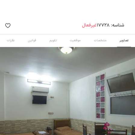
شناسه:
17728
غیرفعال
تصاویر
مشخصات
موقعیت
تقویم
قوانین
نظرات