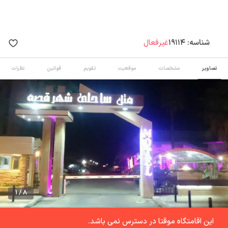
شناسه:
19114
غیرفعال
تصاویر
مشخصات
موقعیت
تقویم
قوانین
نظرات
1 / 8
این اقامتگاه موقتا در دسترس نمی باشد.