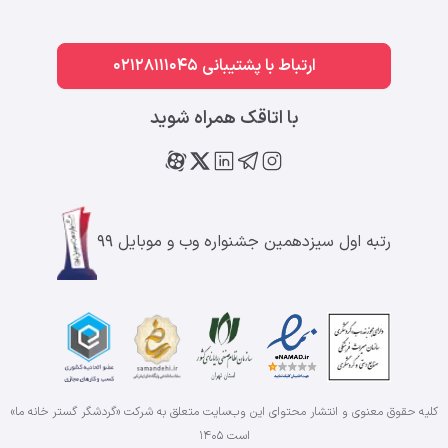
ارتباط با پشتیبانی 02128111045
با اتاقک همراه شوید
رتبه اول سیزدهمین جشنواره وب و موبایل ۹۹
کلیه حقوق معنوی و انتشار محتوای این وب‌سایت متعلق به شرکت «گردشگر گستر خانه ما»
است
۱۴۰۵