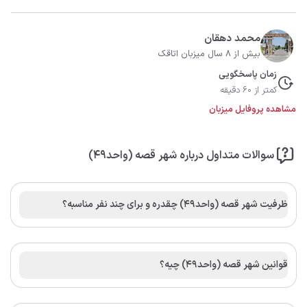
محمد دهقان
بیش از 8 سال میزبان اتاقک
زمان پاسخگویی
کمتر از 60 دقیقه
مشاهده پروفایل میزبان
سوالات متداول درباره شهر قصه (واحد۴۹)
ظرفیت شهر قصه (واحد۴۹) چقدره و برای چند نفر مناسبه؟
قوانین شهر قصه (واحد۴۹) چیه؟