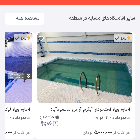
سایر اقامتگاه‌های مشابه در منطقه
مشاهده همه
رزرو آنی
رزرو آنی
اجاره ویلا استخردار آبگرم آراس محمودآباد
5
(
2
نظر
)
محمودآباد
3 خوابه
محمودآباد
2 خوابه
۰۰٬۰۰۰
۵٬۰۰۰٬۰۰۰
هر شب از
تومان
هر شب از