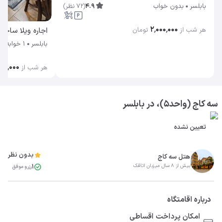
4.9
(
72
نظر
)
بابلسر
بدون خواب
۲٬۰۰۰٬۰۰۰
هر شب از
تومان
اجاره ویلا ساحلی
بابلسر
1 خوابه
۰۰٬۰۰۰
هر شب از
سه کاج (واحد۵)، در بابلسر
تعیین نشده
بدون نظر
هتل سه کاج
1
بیش از 8 سال میزبان اتاقک
رزرو موفق
درباره اقامتگاه
امکان پرداخت اقساطی