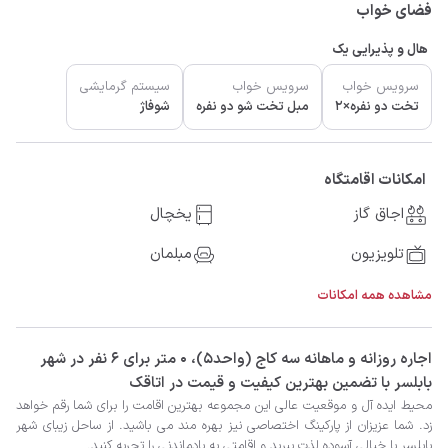
فضای خواب
هال و پذیرایی یک
سرویس خواب
سرویس خواب
سیستم گرمایشی
تخت دو نفره×2
مبل تخت شو دو نفره
شوفاژ
امکانات اقامتگاه
اجاق گاز
یخچال
تلویزیون
مبلمان
مشاهده همه امکانات
‫‫اجاره روزانه و ماهانه سه کاج (واحد۵)، 0 متر برای 6 نفر در شهر
بابلسر با تضمین بهترین کیفیت و قیمت در اتاقک
بابلسر با خیالی آسوده لذت ببرید و اقامتی به یادماندنی را تجربه کنید.