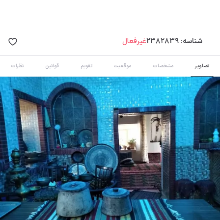
شناسه:
2382839
غیرفعال
تصاویر
مشخصات
موقعیت
تقویم
قوانین
نظرات