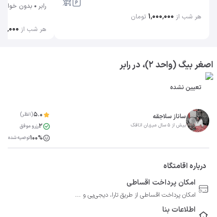
رابر
بدون خواب
۱٬۰۰۰٬۰۰۰
هر شب از
تومان
۰۰٬۰۰۰
هر شب از
اصغر بیگ (واحد 2)، در رابر
تعیین نشده
5.0
(1نظر)
ساناز سلاجقه
2
بیش از 5 سال میزبان اتاقک
رزرو موفق
100%
توصیه شده
درباره اقامتگاه
امکان پرداخت اقساطی
امکان پرداخت اقساطی از طریق تارا، دیجی‌پی و ...
اطلاعات بنا