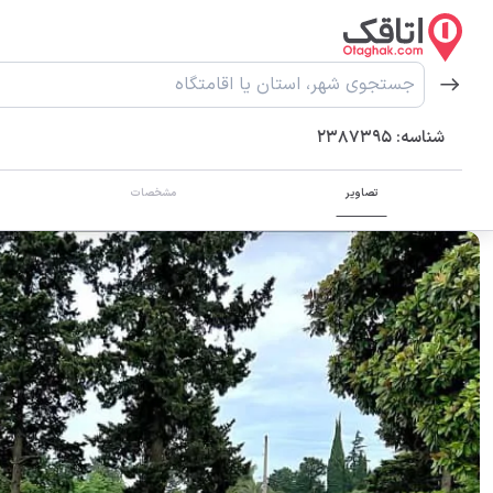
شناسه:
2387395
تصاویر
مشخصات