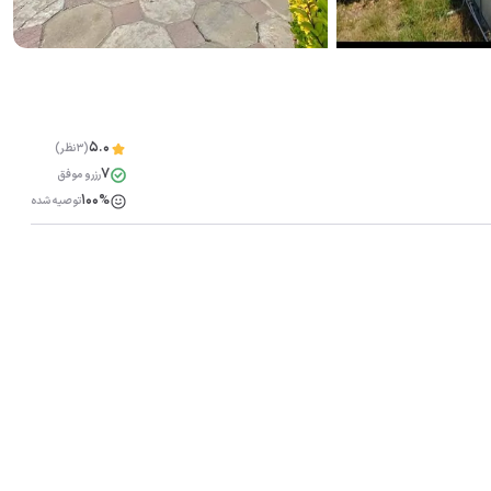
5.0
(3نظر)
7
رزرو موفق
100%
توصیه شده
مشاهده همه تصاویر(
97
)