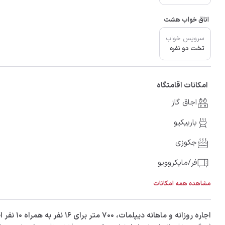
اتاق خواب هشت
سرویس خواب
تخت دو نفره
امکانات اقامتگاه
اجاق گاز
باربیکیو
جکوزی
فر/مایکروویو
مشاهده همه امکانات
‫‫اجاره روزانه و ماهانه ديپلمات، 700 متر برای 16 نفر به همراه 10 نفر اضافی در شهر رامسر با تضمین بهترین کیفیت و قیمت در اتاقک