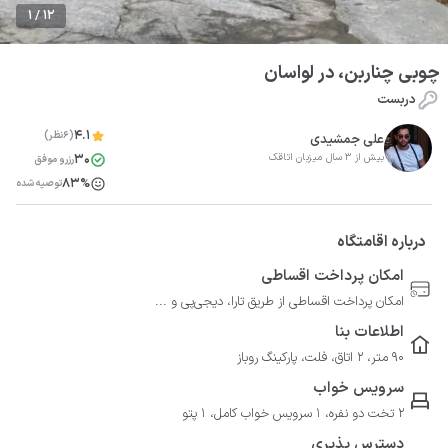
1 / 12
چوبی چناربن، در لواسان
دربست
4.1
(6نظر)
علی جمشیدی
30
بیش از 3 سال میزبان اتاقک
رزرو موفق
83%
توصیه شده
درباره اقامتگاه
امکان پرداخت اقساطی
امکان پرداخت اقساطی از طریق تارا، دیجی‌پی و ...
اطلاعات بنا
90 متر، 2 اتاق، فلت، پارکینگ روباز
سرویس خواب
2 تخت دو نفره، 1 سرویس خواب کامل، 1 پتو
دسترس پذیری