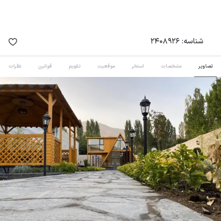
شناسه:
2408926
تصاویر
مشخصات
استخر
موقعیت
تقویم
قوانین
نظرات