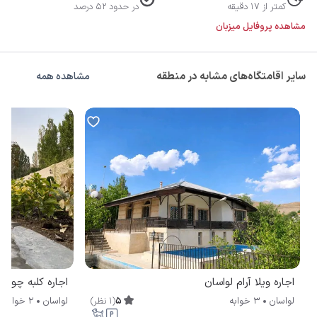
کمتر از 17 دقیقه
در حدود 52 درصد
مشاهده پروفایل میزبان
سایر اقامتگاه‌های مشابه در منطقه
مشاهده همه
اجاره ویلا آرام لواسان
اجاره کلبه چوبی
5
(
1
نظر
)
لواسان
3 خوابه
لواسان
2 خوابه