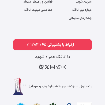
میزبان شوید
قوانین و راهنمای میزبان
درباره تیم اتاقک
خط مشی کیفیت اتاقک
راهکارهای سازمانی
ارتباط با پشتیبانی 02128111045
با اتاقک همراه شوید
رتبه اول سیزدهمین جشنواره وب و موبایل ۹۹