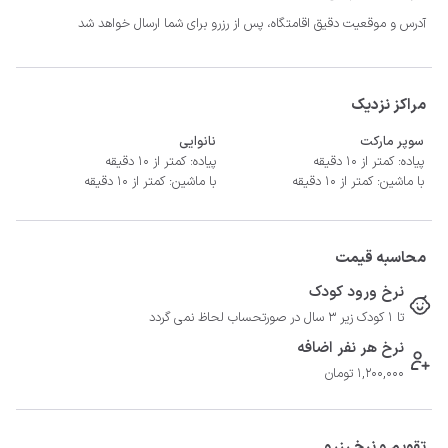
آدرس و موقعیت دقیق اقامتگاه، پس از رزرو برای شما ارسال خواهد شد
مراکز نزدیک
سوپر مارکت
نانوایی
- فاصله تا پمپ بنزین 3 کیلومتر
پیاده: کمتر از 10 دقیقه
پیاده: کمتر از 10 دقیقه
با ماشین: کمتر از 10 دقیقه
با ماشین: کمتر از 10 دقیقه
محاسبه قیمت
نرخ ورود کودک
تا 1 کودک زیر 3 سال در صورتحساب لحاظ نمی گردد
نرخ هر نفر اضافه
1,200,000 تومان
تقویم و نرخ رزرو