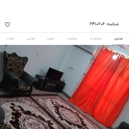
شناسه:
2410206
تصاویر
مشخصات
موقعیت
تقویم
قوانین
نظرات