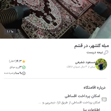
1 / 10
مبله گلشهر، در قشم
نیمه دربست
4.3
(2نظر)
مسعود شفیعی
3
بیش از 3 سال میزبان اتاقک
رزرو موفق
100%
توصیه شده
درباره اقامتگاه
امکان پرداخت اقساطی
امکان پرداخت اقساطی از طریق تارا، دیجی‌پی و ...
اطلاعات بنا