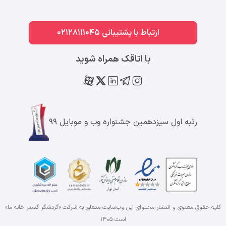
ارتباط با پشتیبانی 02128111045
با اتاقک همراه شوید
رتبه اول سیزدهمین جشنواره وب و موبایل ۹۹
کلیه حقوق معنوی و انتشار محتوای این وب‌سایت متعلق به شرکت «گردشگر گستر خانه ما»
است
۱۴۰۵