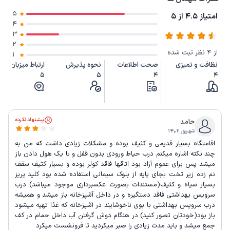
5
امتیاز 4.5 از 5
4
3
2
از 4 نظر ثبت شده
1
نظافت و تمیزی
صحت اطلاعات
نحوه پذیرش
ارتباط میزبان
5
5
4
4
پیشنهاد نکرده
حامد
شهریور ۱۴۰۲
اقامتگاه بسیار قدیمی و کثیف بوده و مشکلات زیادی داشت که من به
چند نکته اشاره میکنم درب حیاط ورودی بدون قفل و با یک هول دادن باز
میشد پس برای عموم آزاد بود اتاقها فاقد کولر بوده و بسیار کثیف سقف
نم زده زیر تخت بجای پایه از بلوک سیمانی استفاده شده بود کلید پریز
بسیار سیاه و کثیف(مستندات بصورت عکسبرداری موجود میباشد) درب
سرویس بهداشتی فاقد دستگیره و در داخل آشپزخانه باز میشد و همیشه
درب سرویس بهداشتی با بوی ناخوشایند در آشپزخانه که غذا تهیه میشود
باز بود(خودتان تصور کنید) در هنگام دوش گرفتن آب داخل حمام در کف
جمع میشد و باید مدت زیادی را صبر میکردید تا فرونشست میکرد