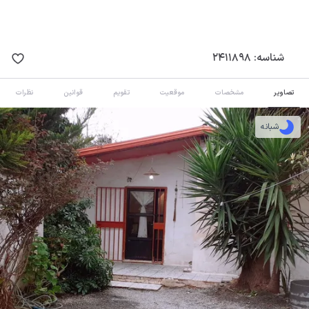
شناسه:
2411898
تصاویر
مشخصات
موقعیت
تقویم
قوانین
نظرات
شبانه