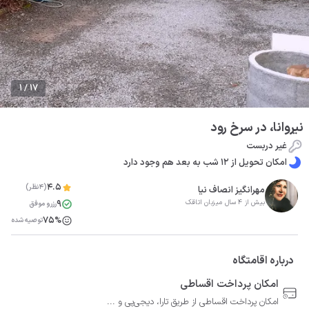
1 / 17
نیروانا، در سرخ رود
غیر دربست
امکان تحویل از 12 شب به بعد هم وجود دارد
4.5
(4نظر)
مهرانگيز انصاف نیا
9
بیش از 4 سال میزبان اتاقک
رزرو موفق
75%
توصیه شده
درباره اقامتگاه
امکان پرداخت اقساطی
امکان پرداخت اقساطی از طریق تارا، دیجی‌پی و ...