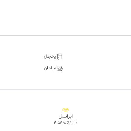
یخچال
مبلمان
ایرانسل
عالی/4.5G/5G