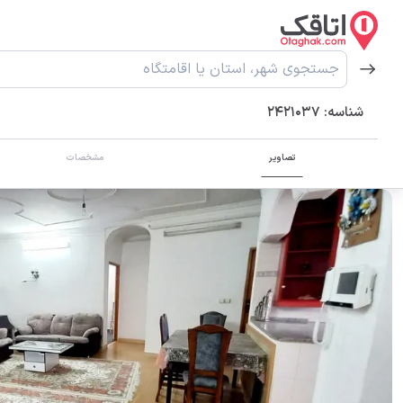
شناسه:
2421037
تصاویر
مشخصات