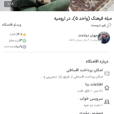
1 / 8
مبله فرهنگ (واحد ۵)، در ارومیه
ویدئو اقامتگاه
غیر دربست
4.7
(6نظر)
مهران دولتمند
13
بیش از 6 سال میزبان اتاقک
رزرو موفق
100%
توصیه شده
درباره اقامتگاه
امکان پرداخت اقساطی
امکان پرداخت اقساطی از طریق تارا، دیجی‌پی و ...
اطلاعات بنا
70 متر، 1 اتاق، فلت
سرویس خواب
1 تخت دو نفره
دسترس پذیری