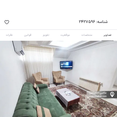
شناسه:
2427596
تصاویر
مشخصات
موقعیت
تقویم
قوانین
نظرات