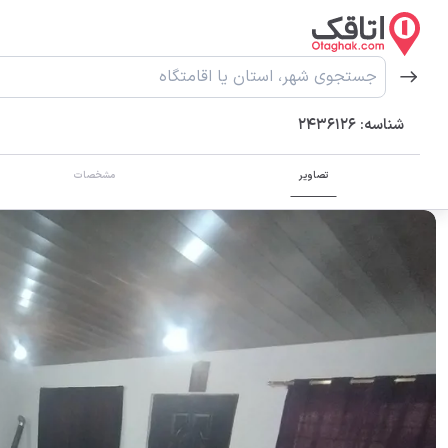
شناسه:
2436126
تصاویر
مشخصات