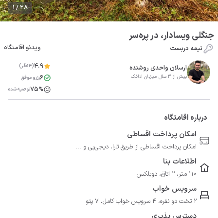
1 / 28
جنگلی ویسادار، در پره‌سر
ویدئو اقامتگاه
نیمه دربست
4.9
(4نظر)
ارسلان واحدی روشنده
6
بیش از 3 سال میزبان اتاقک
رزرو موفق
75%
توصیه شده
درباره اقامتگاه
امکان پرداخت اقساطی
امکان پرداخت اقساطی از طریق تارا، دیجی‌پی و ...
اطلاعات بنا
110 متر، 2 اتاق، دوبلکس
سرویس خواب
2 تخت دو نفره، 4 سرویس خواب کامل، 7 پتو
دسترس پذیری