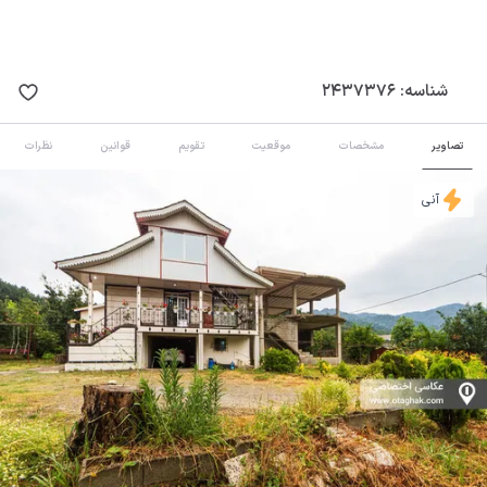
شناسه:
2437376
تصاویر
مشخصات
موقعیت
تقویم
قوانین
نظرات
آنی