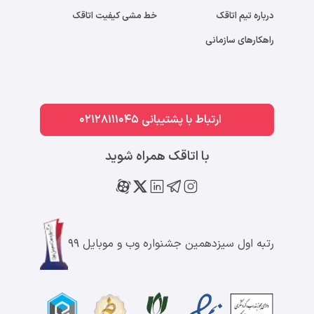
درباره تیم اتاقک
خط مشی کیفیت اتاقک
راهکارهای سازمانی
ارتباط با پشتیبانی 02128111045
با اتاقک همراه شوید
رتبه اول سیزدهمین جشنواره وب و موبایل ۹۹