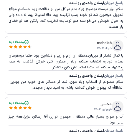
پاسخ میزبان
ارسلان واحدی روشنده
سلام نیاز نیست توضیح زیاد بدم در کل من تو نظافت ویلا حساسم موقع
تحویل حرفمون شد تو خونه بمب ترکیده بود حالا امتیاظ بهم 5 داده ولی
به خیال خودش می‌خواسته منو توسایت تخریب کنه، بالکن هم تو فضای
باز هست
پیشنهاد کرده
mahdieh
خرداد ۱۴۰۴
با کمال تشکر از میزبان.منطقه ای ارام و زیبا و دلنشین بود حتما درسفرهای
بعدی دوباره انتخاب میکنم ویلا را.ممنون کلی خوش گذشت به همه
پیشنهاد میکنم که حتما امتحانش کنن.باتشکر
پاسخ میزبان
ارسلان واحدی روشنده
سلام ممنونم از انتخاب ویلا مون. شما از مسافر های خوب من بودین.
انشاالله که بهتون خوش گذشته باشه. به امید دیدار مجدد.
پیشنهاد کرده
محسن
فروردین ۱۴۰۴
آب و هوای بسیار عالی منطقه ، مهمون نوازی آقا ارسلان عزیز،همه چیز
عالی بود
پاسخ میزبان
ارسلان واحدی روشنده