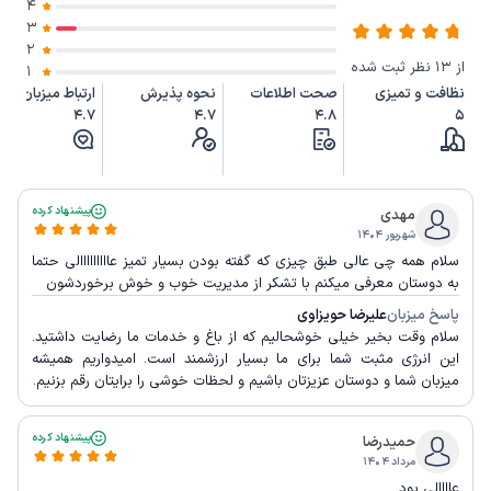
4
3
2
از 13 نظر ثبت شده
1
نظافت و تمیزی
صحت اطلاعات
نحوه پذیرش
ارتباط میزبان
4.7
4.7
4.8
5
پیشنهاد کرده
مهدي
شهریور ۱۴۰۴
سلام همه چی عالی طبق چیزی که گفته بودن بسیار تمیز عااااااااالی حتما
به دوستان معرفی میکنم با تشکر از مدیریت خوب و خوش برخوردشون
پاسخ میزبان
علیرضا حویزاوی
سلام وقت بخیر خیلی خوشحالیم که از باغ و خدمات ما رضایت داشتید.
این انرژی مثبت شما برای ما بسیار ارزشمند است. امیدواریم همیشه
میزبان شما و دوستان عزیزتان باشیم و لحظات خوشی را برایتان رقم بزنیم.
پیشنهاد کرده
حمیدرضا
مرداد ۱۴۰۴
عاااالی بود