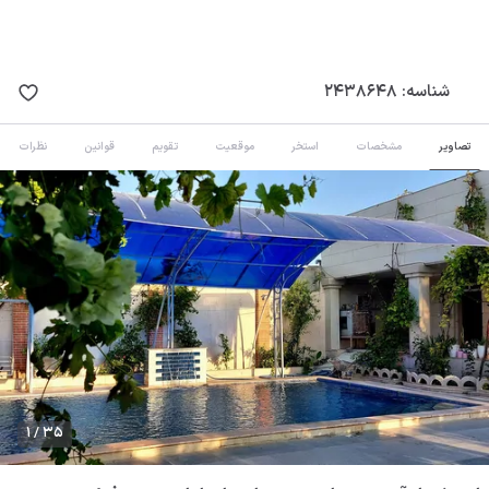
شناسه:
2438648
تصاویر
مشخصات
استخر
موقعیت
تقویم
قوانین
نظرات
1 / 35