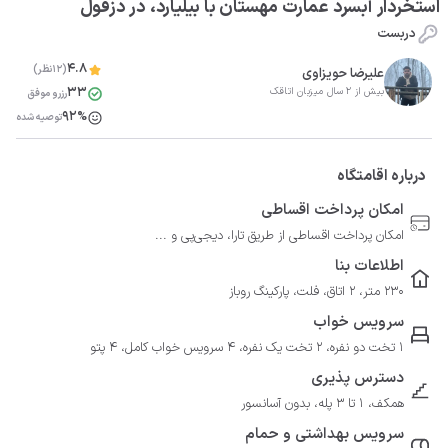
استخردار آبسرد عمارت مهستان با بیلیارد، در دزفول
دربست
4.8
(12نظر)
علیرضا حویزاوی
33
بیش از 2 سال میزبان اتاقک
رزرو موفق
92%
توصیه شده
درباره اقامتگاه
امکان پرداخت اقساطی
امکان پرداخت اقساطی از طریق تارا، دیجی‌پی و ...
اطلاعات بنا
230 متر، 2 اتاق، فلت، پارکینگ روباز
سرویس خواب
1 تخت دو نفره، 2 تخت یک نفره، 4 سرویس خواب کامل، 4 پتو
دسترس پذیری
همکف، 1 تا 3 پله، بدون آسانسور
سرویس بهداشتی و حمام