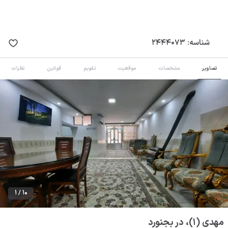
شناسه:
2444073
تصاویر
مشخصات
موقعیت
تقویم
قوانین
نظرات
1 / 10
مهدی (1)، در بجنورد