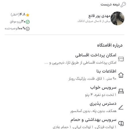
نیمه دربست
4.8
(3نظر)
مهدی پور قانع
20
بیش از 5 سال میزبان اتاقک
رزرو موفق
100%
توصیه شده
درباره اقامتگاه
امکان پرداخت اقساطی
امکان پرداخت اقساطی از طریق تارا، دیجی‌پی و ...
اطلاعات بنا
90 متر، 1 اتاق، فلت، پارکینگ روباز
سرویس خواب
1 تخت دو نفره، 4 پتو
دسترس پذیری
همکف، بدون پله، بدون آسانسور
سرویس بهداشتی و حمام
1 توالت فرنگی، 1 توالت ایرانی، 1 حمام عادی