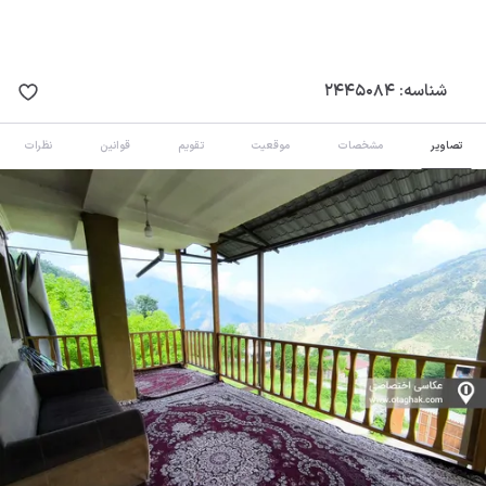
شناسه:
2445084
تصاویر
مشخصات
موقعیت
تقویم
قوانین
نظرات