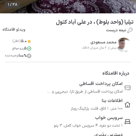
1 / 28
تیلیا (واحد بلوط) ، در علی آباد کتول
ویدئو اقامتگاه
نیمه دربست
5.0
(1نظر)
محمد مسعودی
5
بیش از 2 سال میزبان اتاقک
رزرو موفق
100%
توصیه شده
درباره اقامتگاه
امکان پرداخت اقساطی
امکان پرداخت اقساطی از طریق تارا، دیجی‌پی و ...
اطلاعات بنا
100 متر، 1 اتاق، فلت، پارکینگ روباز
سرویس خواب
1 تخت دو نفره، 4 سرویس خواب کامل، 3 پتو
دسترس پذیری