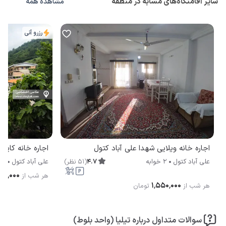
سایر اقامتگاه‌های مشابه در منطقه
مشاهده همه
رزرو آنی
اجاره خانه ویلایی شهدا علی آباد کتول
اجاره خانه کاپو 
4.7
(
51
نظر
)
علی آباد کتول
2 خوابه
علی آباد کتول
1 خوابه
۵۰۰٬۰۰۰
هر شب از
۱٬۵۵۰٬۰۰۰
هر شب از
تومان
سوالات متداول درباره تیلیا (واحد بلوط)