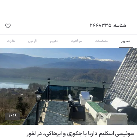
شناسه:
2448335
تصاویر
مشخصات
موقعیت
تقویم
قوانین
نظرات
1 / 19
سوئیسی اسکلیم داربا با جکوزی و ایرهاکی، در لفور