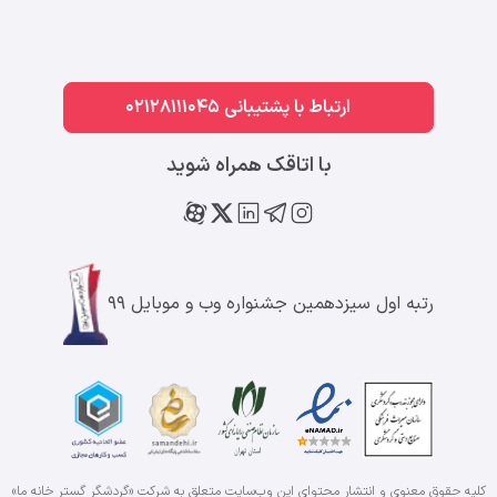
ارتباط با پشتیبانی 02128111045
با اتاقک همراه شوید
رتبه اول سیزدهمین جشنواره وب و موبایل ۹۹
کلیه حقوق معنوی و انتشار محتوای این وب‌سایت متعلق به شرکت «گردشگر گستر خانه ما»