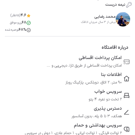
نیمه دربست
4.6
(15نظر)
محمد رضایی
68
بیش از 3 سال میزبان اتاقک
رزرو موفق
68%
توصیه شده
درباره اقامتگاه
امکان پرداخت اقساطی
امکان پرداخت اقساطی از طریق تارا، دیجی‌پی و ...
اطلاعات بنا
90 متر، 2 اتاق، دوبلکس، پارکینگ روباز
سرویس خواب
2 تخت دو نفره، 4 پتو
دسترس پذیری
همکف، 3 تا 5 پله، بدون آسانسور
سرویس بهداشتی و حمام
2 توالت فرنگی، 1 توالت ایرانی، 1 حمام عادی، 1 دوش در سرویس