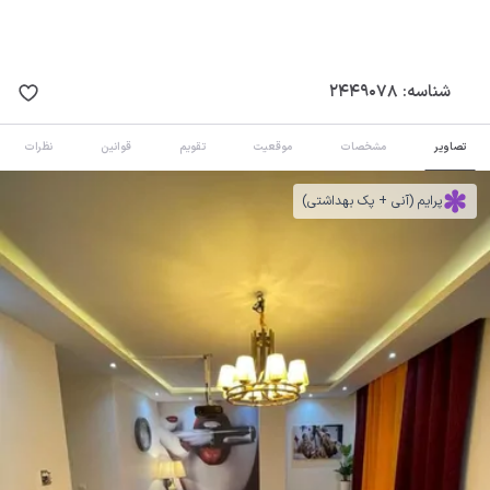
شناسه:
2449078
تصاویر
مشخصات
موقعیت
تقویم
قوانین
نظرات
پرایم (آنی + پک بهداشتی)