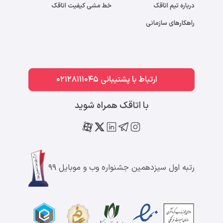
درباره تیم اتاقک
خط مشی کیفیت اتاقک
راهکارهای سازمانی
ارتباط با پشتیبانی 02128111045
با اتاقک همراه شوید
رتبه اول سیزدهمین جشنواره وب و موبایل ۹۹