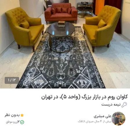
1 / 12
کاوان روم در بازار بزرگ (واحد 5)، در تهران
نیمه دربست
بدون نظر
علی مبشری
2
بیش از 4 سال میزبان اتاقک
رزرو موفق