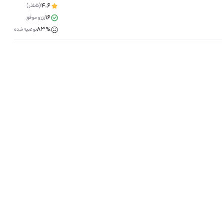
4.6
(5نظر)
16
رزرو موفق
83%
توصیه شده
مشاهده همه تصاویر(
14
)