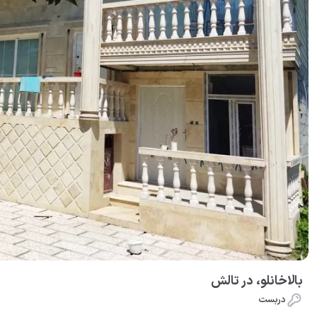
بالاخانلو، در تالش
دربست