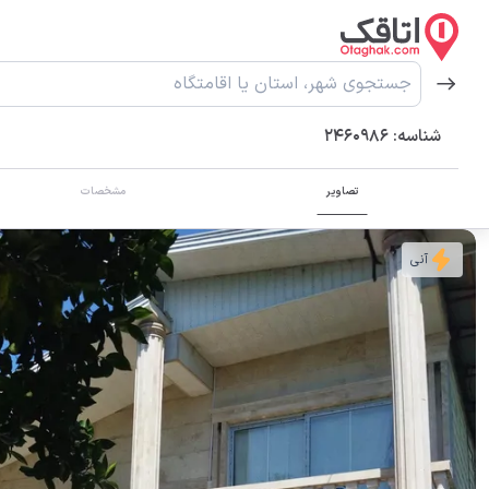
شناسه:
2460986
تصاویر
مشخصات
آنی