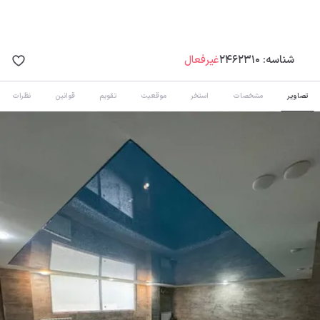
شناسه:
2462310
غیرفعال
تصاویر
مشخصات
استخر
موقعیت
تقویم
قوانین
نظرات