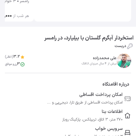
رامسر
3 خوابه
۸۰۰٬۰۰۰
هر شب از
استخردار آبگرم گلستان با بیلیارد، در رامسر
دربست
3.2
(1نظر)
علی محمدزاده
3
بیش از 4 سال میزبان اتاقک
رزرو موفق
درباره اقامتگاه
امکان پرداخت اقساطی
امکان پرداخت اقساطی از طریق تارا، دیجی‌پی و ...
اطلاعات بنا
270 متر، 3 اتاق، تریپلکس، پارکینگ روباز
سرویس خواب