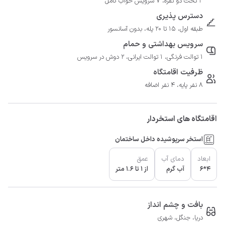
3 تخت دو نفره، 7 سرویس خواب کامل
دسترس پذیری
طبقه اول، 15 تا 20 پله، بدون آسانسور
سرویس بهداشتی و حمام
1 توالت فرنگی، 1 توالت ایرانی، 2 دوش در سرویس
ظرفیت اقامتگاه
8 نفر پایه، 4 نفر اضافه
اقامتگاه های استخردار
استخر سرپوشیده داخل ساختمان
ابعاد
دمای آب
عمق
4*6
آب گرم
از 1 تا 1.6 متر
بافت و چشم انداز
دریا، جنگل، شهری