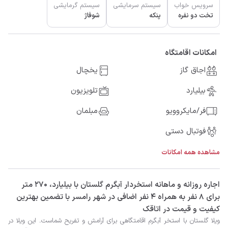
سرویس خواب
سیستم سرمایشی
سیستم گرمایشی
تخت دو نفره
پنکه
شوفاژ
امکانات اقامتگاه
اجاق گاز
یخچال
بیلیارد
تلویزیون
فر/مایکروویو
مبلمان
فوتبال دستی
مشاهده همه امکانات
‫‫اجاره روزانه و ماهانه استخردار آبگرم گلستان با بیلیارد، 270 متر
برای 8 نفر به همراه 4 نفر اضافی در شهر رامسر با تضمین بهترین
کیفیت و قیمت در اتاقک