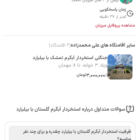
بیش از 4 سال میزبان اتاقک
زمان پاسخگویی
کمتر از 37 دقیقه
مشاهده پروفایل میزبان
سایر اقامتگاه های علی محمدزاده
(
2
اقامتگاه)
جنگلی استخردار آبگرم تمشک با بیلیارد
ویلا، 3 خوابه، تا 8 مهمان
از
3,000,000
تومان
سوالات متداول درباره استخردار آبگرم گلستان با بیلیارد
ظرفیت استخردار آبگرم گلستان با بیلیارد چقدره و برای چند نفر
مناسبه؟