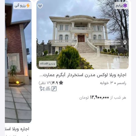
پرایم
رزرو آنی
ویدیو اقامتگاه
اجاره ویلا لوکس مدرن استخردار آبگرم عمارت مادر رامسر
4.9
(
79
نظر
)
رامسر
3 خوابه
۱۲٬۹۰۰٬۰۰۰
هر شب از
تومان
اجاره ویلا استخرد