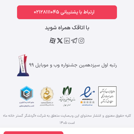
ارتباط با پشتیبانی 02128111045
با اتاقک همراه شوید
رتبه اول سیزدهمین جشنواره وب و موبایل ۹۹
کلیه حقوق معنوی و انتشار محتوای این وب‌سایت متعلق به شرکت «گردشگر گستر خانه ما»
است
۱۴۰۵