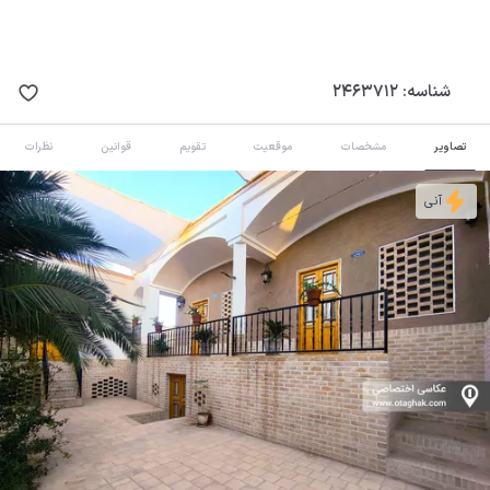
شناسه:
2463712
تصاویر
مشخصات
موقعیت
تقویم
قوانین
نظرات
آنی