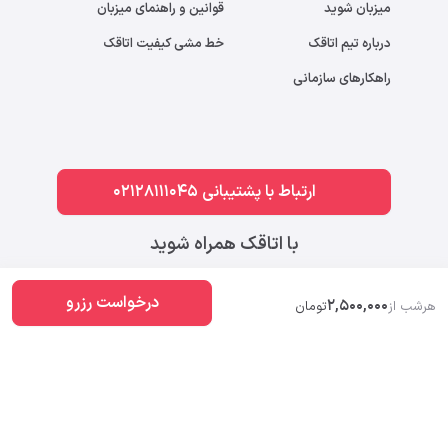
میزبان شوید
قوانین و راهنمای میزبان
درباره تیم اتاقک
خط مشی کیفیت اتاقک
راهکارهای سازمانی
ارتباط با پشتیبانی 02128111045
با اتاقک همراه شوید
درخواست رزرو
2,500,000
هرشب از
تومان
رتبه اول سیزدهمین جشنواره وب و موبایل ۹۹