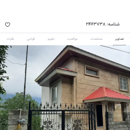
شناسه:
2463738
تصاویر
مشخصات
موقعیت
تقویم
قوانین
نظرات