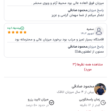
میزبان فوق العاده عالی بود محیط آرام و ویوی محشر .
پاسخ میزبان
محمود صادقی
تشکر میکنم از شما مهمان گرامی و عزیز
پیشنهاد کرده
سمیه
شهریور ۱۴۰۳
اقامتگاه بسیار تمیز و مرتب بود برخورد میزبان عالی و محترمانه بود
پاسخ میزبان
محمود صادقی
ممنون از لطفتون🙏🏻
مشاهده همه نظرها (3
مورد)
محمود صادقی
بیش از 4 سال میزبان اتاقک
زمان پاسخگویی
میزان تایید رزرو
کمتر از 16 دقیقه
در حدود 50 درصد