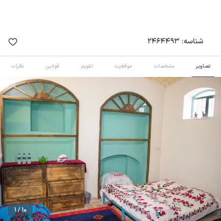
شناسه:
2464493
تصاویر
مشخصات
موقعیت
تقویم
قوانین
نظرات
1 / 10