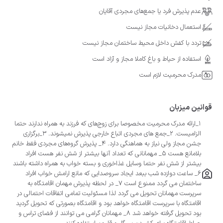
عدم پذیرش فرد یا جمع‌های مجردی آقایان
استعمال دخانیات مجاز نیست
تردد با کفش داخل محیط ساختمان مجاز نیست
استفاده از حیاط و باغ کاملا مجاز و آزاد است
مدرک محرمیت لازم است
قوانین میزبان
1_ارائه مدرک محرمیت مخصوصا برای زوج‌های که فرزند به همراه ندارند حتما
الزامیست. ۲_جمع های مجردی اتباع خارجی پذیرش نمیشوند. ۳_برگزاری
جشن مجاز ولی نیاز به هماهنگی دارد. ۴_ پذیرش گروه‌های مجردی فقط خانم
بلامانع هست 5_ مهمانانی که تعداد آنها بیشتر از شش نفر هست افراد
بیشتر از شش نفر حتما وسایل غذاخوری و بسته خواب به همراه داشته باشند
6_ ساعت دوازده شب ببعد ایجاد سروصدایی که مانع ارامش خواب افراد
ساختمان می گردد ممنوع است ۷_ در لحظه پذیرش مهمان اقامتگاه به
سرپرست مهمانان تحویل می گردد لذا مسئولیت تمامی اتفاقات احتمالی در
اقامتگاه با سرپرست اقامتگاه خواهد بود و اقامتگاه بصورتی که تحویل گردید
بود تحویل گرفته خواهد شد 8_ مهمانان گرامی می توانند از فضای تراس و