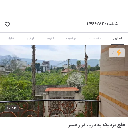
شناسه:
2466282
تصاویر
مشخصات
موقعیت
تقویم
قوانین
نظرات
آنی
1 / 23
خلج نزدیک به دریا، در رامسر