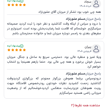
پیشنهاد کرده
سجاد
خرداد ۱۴۰۵
همه چی خوب بود تشکر از میزبان آقای عشورنژاد
پاسخ میزبان
مسلم عشورنژاد
با درود و سپاس از اینکه وقت گذاشتید و نظر خود را ثبت کردید صمیمانه
سپاسگزارم. خوشحالم که اقامت شما رضایت‌بخش بوده است. امیدوارم در
سفرهای بعدی به رامسر دوباره میزبان شما و خانواده محترمتان باشم.
پیشنهاد کرده
پیران
فروردین ۱۴۰۵
ویلا تمیز و منظره عالی بود. دسترسی سریع به ساحل و جنگل. میزبان
بسیار خوش برخورد و همه چی عالی بود. حتما بازهم همینجا رو انتخاب
خواهم کرد
پاسخ میزبان
مسلم عشورنژاد
درودوسپاس برشما هموطن بزرگوار ممنونم که بزرگواری کردیدوقت
گذاشتید زحمت کشیدید نظرات خودتون رودرخصوص اقامتگاه جهت
رویت هموطنان عزیزدرسایت منعکس کردیدخوشحالیم که از وضعیت
میزبانی راضی هستید سپاسگزارم
مشاهده همه نظرها (2