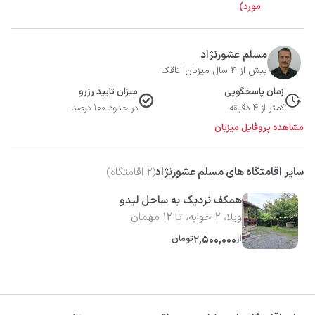
مورد)
مسلم عشورنژاد
بیش از 4 سال میزبان اتاقک
زمان پاسخگویی
میزان تایید رزرو
کمتر از 4 دقیقه
در حدود 100 درصد
مشاهده پروفایل میزبان
سایر اقامتگاه های مسلم عشورنژاد
(
2
اقامتگاه)
همکف نزدیک به ساحل لیدو
ویلا، 2 خوابه، تا 12 مهمان
از
2,500,000
تومان