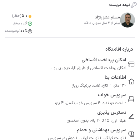
نیمه دربست
5.0
(4نظر)
مسلم عشورنژاد
6
بیش از 4 سال میزبان اتاقک
رزرو موفق
100%
توصیه شده
درباره اقامتگاه
امکان پرداخت اقساطی
امکان پرداخت اقساطی از طریق تارا، دیجی‌پی و ...
اطلاعات بنا
130 متر، 2 اتاق، فلت، پارکینگ روباز
سرویس خواب
2 تخت دو نفره، 4 سرویس خواب کامل، 4 پتو
دسترس پذیری
طبقه اول، 15 تا 20 پله، بدون آسانسور
سرویس بهداشتی و حمام
1 توالت فرنگی، 1 توالت ایرانی، 1 دوش در سرویس