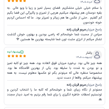
خرداد ۱۴۰۵
با سلام خیلی خیلی متشکریم .فضای بسیار تمیز و زیبا با ویو عالی ..به
بقیه دوستان هم پیشنهاد میکنیم هرچی از تمیزی و پاکیزگی این فضا بگیم
کم گفتیم ..حتی از عکس ها هم زیباتر و تمیزتر بود.. ما که احساس کردیم
خونه خودمون
پاسخ میزبان
مریم قربان زاده
سپاس از محبت شما خوشحالم که راضی بودین و بهتون خوش گذشت
تشکر میکنم از انرژی مثبت تون شما شایسته بهترین ها هستین 🌹
پیشنهاد کرده
یاشار
اردیبهشت ۱۴۰۵
همه چیز عالی بود. برخورد میزبان فوق العاده بود، همه چیز تو کلبه تمیز
و نو بودن. به شدت با سلیقه بود. یکی از بهترین اقامتگاه ها بود.
مخصوصا منظره عالی که میتونم بگم تو عکسها معلوم نیست. به همه
پیشنهاد میکنم. واقعا از دست ندید.
پاسخ میزبان
مریم قربان زاده
ممنونم از نگاه زیبای شما و خوشحالم که کلبه ما را انتخاب کردین و
تونستیم لحظات خاطره انگیزی را برای شما رقم بزنیم به امید دیدار مجدد
🙏