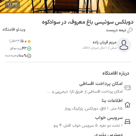
1 / 32
دوبلکس سوئیسی باغ معروف، در سوادکوه
ویدئو اقامتگاه
نیمه دربست
5.0
(33نظر)
مریم قربان زاده
42
بیش از 1 سال میزبان اتاقک
رزرو موفق
100%
توصیه شده
درباره اقامتگاه
امکان پرداخت اقساطی
امکان پرداخت اقساطی از طریق تارا، دیجی‌پی و ...
اطلاعات بنا
85 متر، 1 اتاق، دوبلکس، پارکینگ روباز
سرویس خواب
1 تخت دو نفره، 5 سرویس خواب کامل، 4 پتو
دسترس پذیری