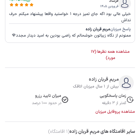
فرشاد
فروردین ۱۴۰۵
خیلی عالی بود اگه جای تمیز درجه ۱ خواستید واقعا پیشنهاد میکنم حرف
نداش
پاسخ میزبان
مریم قربان زاده
ممنونم از نگاه زیباتون خوشحالم که راضی بودین به امید دیدار مجدد🌹
مشاهده همه نظرها (17
مورد)
مریم قربان زاده
بیش از 1 سال میزبان اتاقک
زمان پاسخگویی
میزان تایید رزرو
کمتر از 3 دقیقه
در حدود 100 درصد
مشاهده پروفایل میزبان
سایر اقامتگاه های مریم قربان زاده
(
1
اقامتگاه)