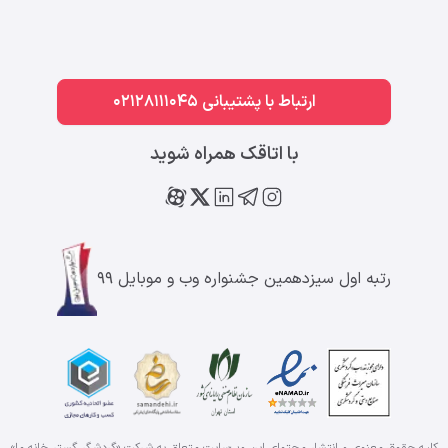
ارتباط با پشتیبانی 02128111045
با اتاقک همراه شوید
رتبه اول سیزدهمین جشنواره وب و موبایل ۹۹
کلیه حقوق معنوی و انتشار محتوای این وب‌سایت متعلق به شرکت «گردشگر گستر خانه ما»