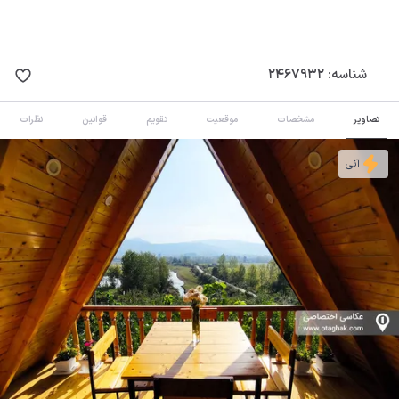
شناسه:
2467932
تصاویر
مشخصات
موقعیت
تقویم
قوانین
نظرات
آنی